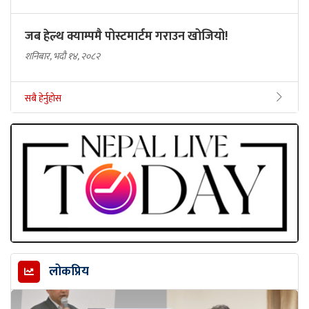
जब हेल्थ क्याम्पमै पोस्टमार्टम गराउन खोजियो!
शनिबार, भदौ १४, २०८२
सबै हेर्नुहोस
लोकप्रिय