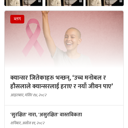
ब्लग
क्यान्सर जितेकाहरु भन्छन्, ‘उच्च मनोबल र
हौसलाले क्यान्सरलाई हराए र नयाँ जीवन पाए’
आइतबार, मंसिर १४, २०८२
'सुरक्षित' नारा, 'असुरक्षित' वास्तविकता
शनिबार, असोज ११, २०८२