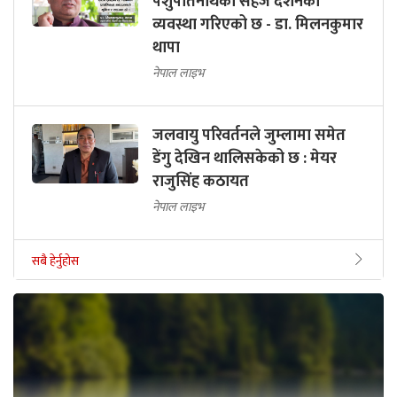
पशुपतिनाथको सहजै दर्शनको
व्यवस्था गरिएको छ - डा. मिलनकुमार
थापा
नेपाल लाइभ
जलवायु परिवर्तनले जुम्लामा समेत
डेंगु देखिन थालिसकेको छ : मेयर
राजुसिंह कठायत
नेपाल लाइभ
सबै हेर्नुहोस