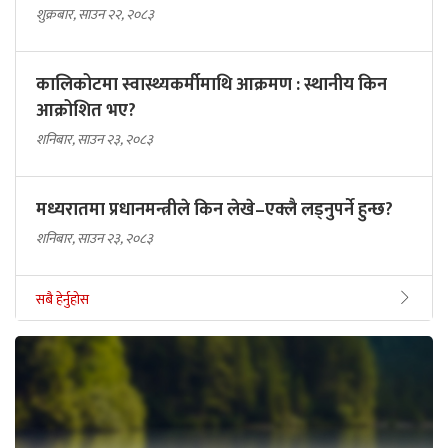
शुक्रबार, साउन २२, २०८३
कालिकोटमा स्वास्थ्यकर्मीमाथि आक्रमण : स्थानीय किन
आक्रोशित भए?
शनिबार, साउन २३, २०८३
मध्यरातमा प्रधानमन्त्रीले किन लेखे–एक्लै लड्नुपर्ने हुन्छ?
शनिबार, साउन २३, २०८३
सबै हेर्नुहोस