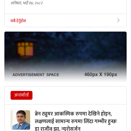
शनिबार, भदौ १४, २०८२
सबै हेर्नुहोस
अन्तर्वार्ता
ब्रेन ट्युमर आकस्मिक रुपमा देखिने होइन,
लक्षणलाई सामान्य रुपमा लिँदा गम्भीर हुन्छः
डा राजीव झा, न्युरोसर्जन