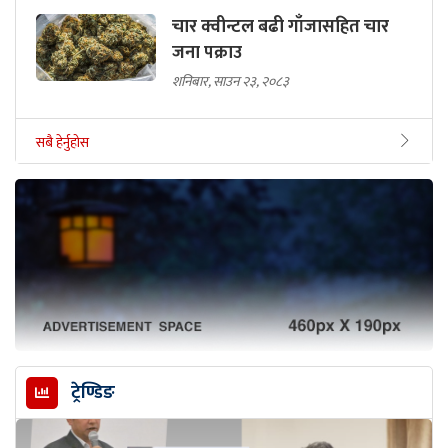
चार क्वीन्टल बढी गाँजासहित चार
जना पक्राउ
शनिबार, साउन २३, २०८३
सबै हेर्नुहोस
ट्रेण्डिङ