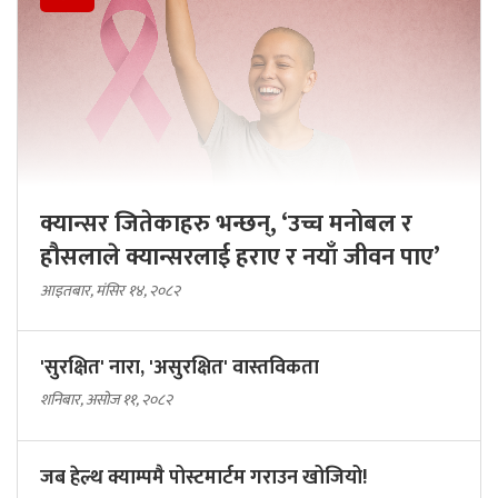
क्यान्सर जितेकाहरु भन्छन्, ‘उच्च मनोबल र
हौसलाले क्यान्सरलाई हराए र नयाँ जीवन पाए’
आइतबार, मंसिर १४, २०८२
'सुरक्षित' नारा, 'असुरक्षित' वास्तविकता
शनिबार, असोज ११, २०८२
जब हेल्थ क्याम्पमै पोस्टमार्टम गराउन खोजियो!