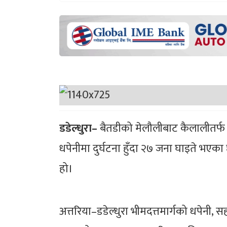
डडेल्धुरा–
बैतडीको मेलौलीबाट कैलालीतर्फ ज
धपेनीमा दुर्घटना हुँदा २७ जना घाइते भएक
हो।
अत्तरिया–डडेल्धुरा भीमदत्तमार्गको धपेन