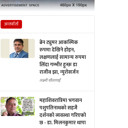
अन्तर्वार्ता
ब्रेन ट्युमर आकस्मिक
रुपमा देखिने होइन,
लक्षणलाई सामान्य रुपमा
लिँदा गम्भीर हुन्छः डा
राजीव झा, न्युरोसर्जन
लक्ष्मी चौलागाईं
महाशिवरात्रिमा भगवान
पशुपतिनाथको सहजै
दर्शनको व्यवस्था गरिएको
छ - डा. मिलनकुमार थापा