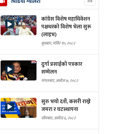
भिडियो ग्यालरी
सबै
कांग्रेस विशेष महाधिवेशन
पक्षधरको विशेष भेला सुरू
(लाइभ)
बुधबार, मंसिर १०, २०८२
दुर्गा प्रसाईको पत्रकार
सम्मेलन
मंगलबार, असोज ७, २०८२
सुरु भयो दशैं, कसरी राख्ने
जमरा र घटस्थापना
सोमबार, असोज ६, २०८२