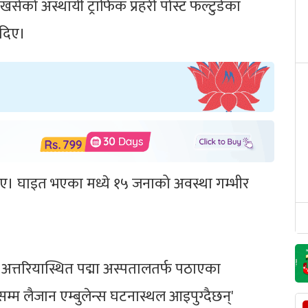
को अस्थायी ट्राफिक प्रहरी पोस्ट फल्टुडेका
 दिए।
ए। घाइत भएका मध्ये १५ जनाको अवस्था गम्भीर
त्तरियास्थित पद्मा अस्पतालतर्फ पठाएका
लसम्म लैजान एम्बुलेन्स घटनास्थल आइपुग्दैछन्'