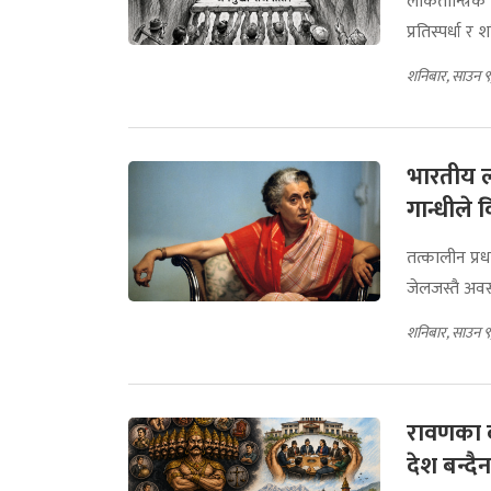
लोकतान्त्रिक
प्रतिस्पर्धा र 
शनिबार, साउन ९
भारतीय ल
गान्धील
तत्कालीन प्रध
जेलजस्तै अव
शनिबार, साउन ९
रावणका 
देश बन्दैन