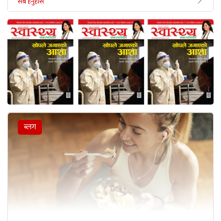
सबै हेर्नुहोस
ब्लग