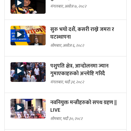
मंगलबार, असोज ७, २०८२
सुरु भयो दशैं, कसरी राख्ने जमरा र
घटस्थापना
सोमबार, असोज ६, २०८२
पशुपति क्षेत्र, आन्दोलनमा ज्यान
गुमाएकाहरुको अन्त्येष्टि गरिदै
मंगलबार, भदौ ३१, २०८२
नवनियुक्त मन्त्रीहरुको सपथ ग्रहण ||
LIVE
सोमबार, भदौ ३०, २०८२