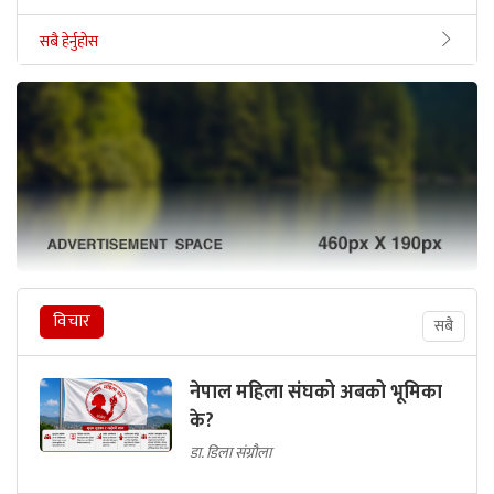
सबै हेर्नुहोस
विचार
सबै
नेपाल महिला संघको अबको भूमिका
के?
डा. डिला संग्रौला