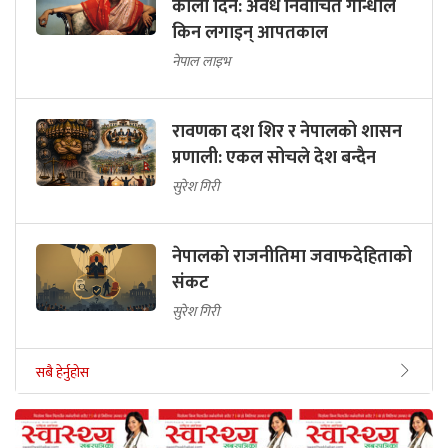
कालो दिन: अवैध निर्वाचित गान्धीले
किन लगाइन् आपतकाल
नेपाल लाइभ
रावणका दश शिर र नेपालको शासन
प्रणाली: एकल सोचले देश बन्दैन
सुरेश गिरी
नेपालको राजनीतिमा जवाफदेहिताको
संकट
सुरेश गिरी
सबै हेर्नुहोस