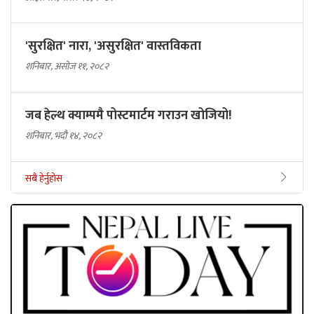
'सुरक्षित' नारा, 'असुरक्षित' वास्तविकता
शनिबार, असोज ११, २०८२
जब हेल्थ क्याम्पमै पोस्टमार्टम गराउन खोजियो!
शनिबार, भदौ १४, २०८२
सबै हेर्नुहोस