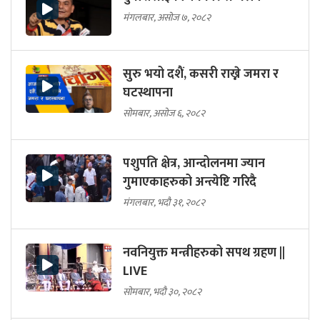
मंगलबार, असोज ७, २०८२
सुरु भयो दशैं, कसरी राख्ने जमरा र
घटस्थापना
सोमबार, असोज ६, २०८२
पशुपति क्षेत्र, आन्दोलनमा ज्यान
गुमाएकाहरुको अन्त्येष्टि गरिदै
मंगलबार, भदौ ३१, २०८२
नवनियुक्त मन्त्रीहरुको सपथ ग्रहण ||
LIVE
सोमबार, भदौ ३०, २०८२