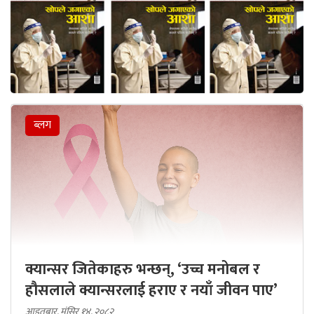
ब्लग
क्यान्सर जितेकाहरु भन्छन्, ‘उच्च मनोबल र
हौसलाले क्यान्सरलाई हराए र नयाँ जीवन पाए’
आइतबार, मंसिर १४, २०८२