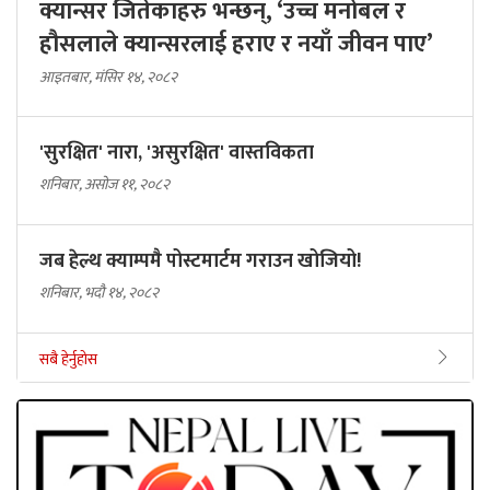
क्यान्सर जितेकाहरु भन्छन्, ‘उच्च मनोबल र
हौसलाले क्यान्सरलाई हराए र नयाँ जीवन पाए’
आइतबार, मंसिर १४, २०८२
'सुरक्षित' नारा, 'असुरक्षित' वास्तविकता
शनिबार, असोज ११, २०८२
जब हेल्थ क्याम्पमै पोस्टमार्टम गराउन खोजियो!
शनिबार, भदौ १४, २०८२
सबै हेर्नुहोस