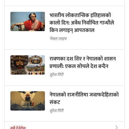
भारतीय लोकतान्त्रिक इतिहासको
कालो दिन: अवैध निर्वाचित गान्धीले
किन लगाइन् आपतकाल
नेपाल लाइभ
रावणका दश शिर र नेपालको शासन
प्रणाली: एकल सोचले देश बन्दैन
सुरेश गिरी
नेपालको राजनीतिमा जवाफदेहिताको
संकट
सुरेश गिरी
सबै हेर्नुहोस