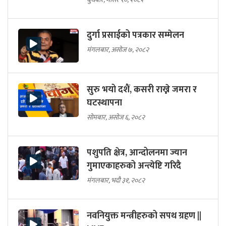
दुर्गा प्रसाईको पत्रकार सम्मेलन
मंगलबार, असोज ७, २०८२
सुरु भयो दशैं, कसरी राख्ने जमरा र
घटस्थापना
सोमबार, असोज ६, २०८२
पशुपति क्षेत्र, आन्दोलनमा ज्यान
गुमाएकाहरुको अन्त्येष्टि गरिदै
मंगलबार, भदौ ३१, २०८२
नवनियुक्त मन्त्रीहरुको सपथ ग्रहण ||