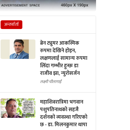
अन्तर्वार्ता
ब्रेन ट्युमर आकस्मिक
रुपमा देखिने होइन,
लक्षणलाई सामान्य रुपमा
लिँदा गम्भीर हुन्छः डा
राजीव झा, न्युरोसर्जन
लक्ष्मी चौलागाईं
महाशिवरात्रिमा भगवान
पशुपतिनाथको सहजै
दर्शनको व्यवस्था गरिएको
छ - डा. मिलनकुमार थापा