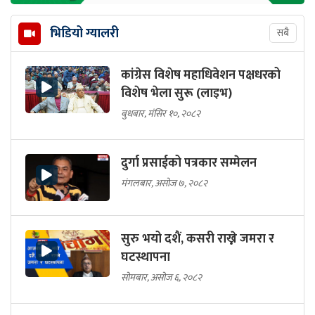
भिडियो ग्यालरी
सबै
कांग्रेस विशेष महाधिवेशन पक्षधरको
विशेष भेला सुरू (लाइभ)
बुधबार, मंसिर १०, २०८२
दुर्गा प्रसाईको पत्रकार सम्मेलन
मंगलबार, असोज ७, २०८२
सुरु भयो दशैं, कसरी राख्ने जमरा र
घटस्थापना
सोमबार, असोज ६, २०८२