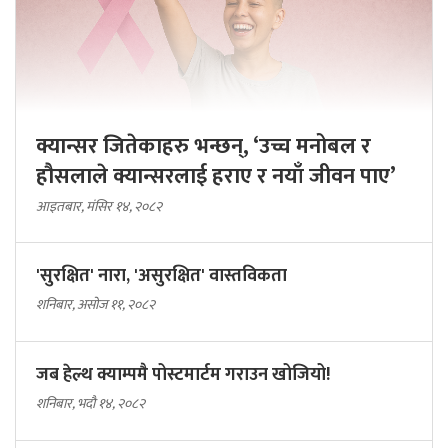
क्यान्सर जितेकाहरु भन्छन्, ‘उच्च मनोबल र
हौसलाले क्यान्सरलाई हराए र नयाँ जीवन पाए’
आइतबार, मंसिर १४, २०८२
'सुरक्षित' नारा, 'असुरक्षित' वास्तविकता
शनिबार, असोज ११, २०८२
जब हेल्थ क्याम्पमै पोस्टमार्टम गराउन खोजियो!
शनिबार, भदौ १४, २०८२