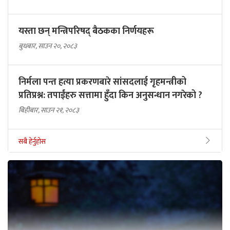
यस्ता छन् मन्त्रिपरिषद् बैठकका निर्णयहरू
बुधबार, साउन २०, २०८३
निर्मला पन्त हत्या प्रकरणबारे सांसदलाई गृहमन्त्रीको
प्रतिप्रश्न: तपाईंहरु सत्तामा हुँदा किन अनुसन्धान नगरेको ?
बिहीबार, साउन २१, २०८३
सबै हेर्नुहोस