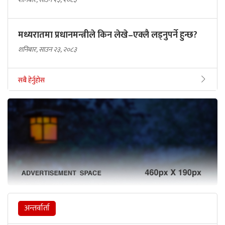
मध्यरातमा प्रधानमन्त्रीले किन लेखे–एक्लै लड्नुपर्ने हुन्छ?
शनिबार, साउन २३, २०८३
सबै हेर्नुहोस
अन्तर्वार्ता