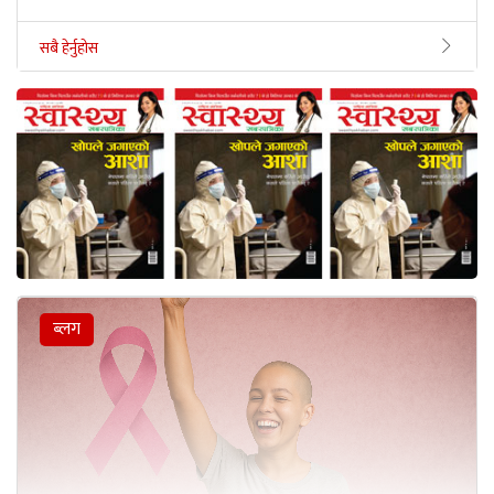
सबै हेर्नुहोस
ब्लग