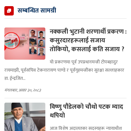
सम्बन्धित सामग्री
नक्कली भुटानी शरणार्थी प्रकरण :
कसुरदारहरूलाई सजाय
ताेकियाे, कसलाई कति सजाय ?
यो प्रकरणमा पूर्व उपप्रधानमन्त्री टोपबहादुर
रायमाझी, पूर्वसचिव टेकनारायण पाण्डे र पूर्वगृहमन्त्रीका सुरक्षा सल्लाहकार
डा. ईन्द्रजित...
मंगलबार, असार ३०, २०८३
विष्णु पौडेलको चौथो पटक म्याद
थपियो
आज विशेष अदालतका सदस्यहरू न्यायाधीश