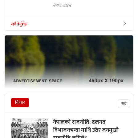
नेपाल लाइभ
सबै हेर्नुहोस
विचार
सबै
नेपालको राजनीति: दलगत
विभाजनभन्दा माथि उठेर जनमुखी