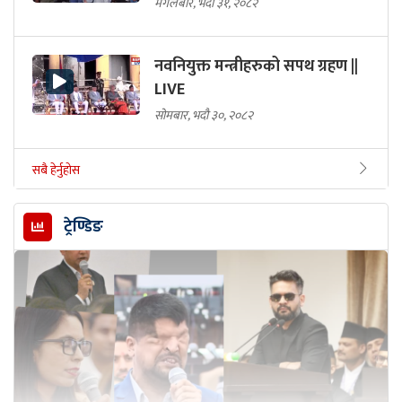
मंगलबार, भदौ ३१, २०८२
नवनियुक्त मन्त्रीहरुको सपथ ग्रहण ||
LIVE
सोमबार, भदौ ३०, २०८२
सबै हेर्नुहोस
ट्रेण्डिङ