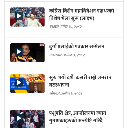
कांग्रेस विशेष महाधिवेशन पक्षधरको
विशेष भेला सुरू (लाइभ)
बुधबार, मंसिर १०, २०८२
दुर्गा प्रसाईको पत्रकार सम्मेलन
मंगलबार, असोज ७, २०८२
सुरु भयो दशैं, कसरी राख्ने जमरा र
घटस्थापना
सोमबार, असोज ६, २०८२
पशुपति क्षेत्र, आन्दोलनमा ज्यान
गुमाएकाहरुको अन्त्येष्टि गरिदै