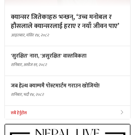
क्यान्सर जितेकाहरु भन्छन्, ‘उच्च मनोबल र
हौसलाले क्यान्सरलाई हराए र नयाँ जीवन पाए’
आइतबार, मंसिर १४, २०८२
'सुरक्षित' नारा, 'असुरक्षित' वास्तविकता
शनिबार, असोज ११, २०८२
जब हेल्थ क्याम्पमै पोस्टमार्टम गराउन खोजियो!
शनिबार, भदौ १४, २०८२
सबै हेर्नुहोस