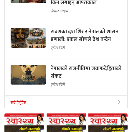
किन लगाइन् आपतकाल
नेपाल लाइभ
रावणका दश शिर र नेपालको शासन
प्रणाली: एकल सोचले देश बन्दैन
सुरेश गिरी
नेपालको राजनीतिमा जवाफदेहिताको
संकट
सुरेश गिरी
सबै हेर्नुहोस