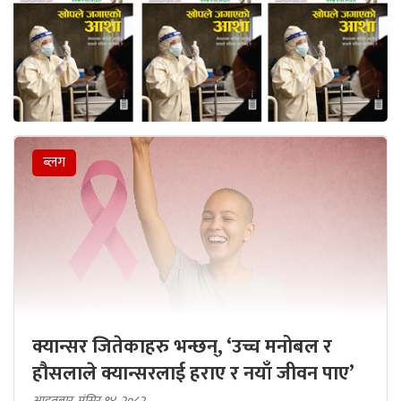
ब्लग
क्यान्सर जितेकाहरु भन्छन्, ‘उच्च मनोबल र
हौसलाले क्यान्सरलाई हराए र नयाँ जीवन पाए’
आइतबार, मंसिर १४, २०८२