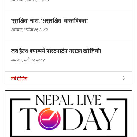
'सुरक्षित' नारा, 'असुरक्षित' वास्तविकता
शनिबार, असोज ११, २०८२
जब हेल्थ क्याम्पमै पोस्टमार्टम गराउन खोजियो!
शनिबार, भदौ १४, २०८२
सबै हेर्नुहोस