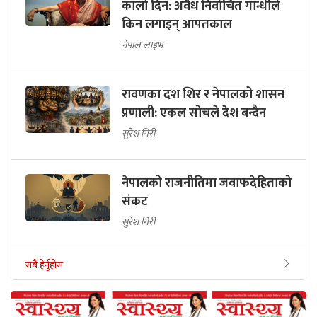
कालो दिन: अवैध निर्वाचित गान्धीले
किन लगाइन् आपतकाल
नेपाल लाइभ
रावणका दश शिर र नेपालको शासन
प्रणाली: एकल सोचले देश बन्दैन
सुरेश गिरी
नेपालको राजनीतिमा जवाफदेहिताको
संकट
सुरेश गिरी
सबै हेर्नुहोस