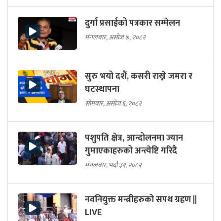
दुर्गा प्रसाईको पत्रकार सम्मेलन
मंगलबार, असोज ७, २०८२
सुरु भयो दशैं, कसरी राख्ने जमरा र
घटस्थापना
सोमबार, असोज ६, २०८२
पशुपति क्षेत्र, आन्दोलनमा ज्यान
गुमाएकाहरुको अन्त्येष्टि गरिदै
मंगलबार, भदौ ३१, २०८२
नवनियुक्त मन्त्रीहरुको सपथ ग्रहण ||
LIVE