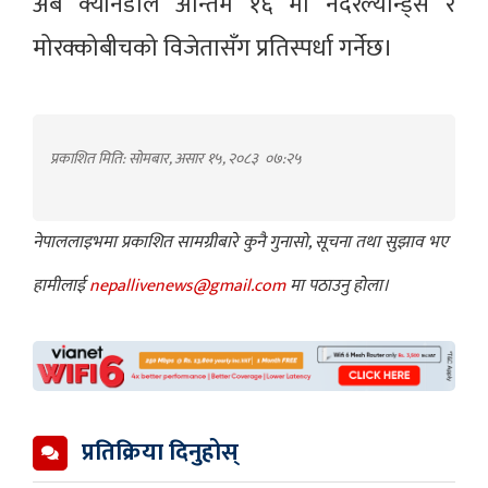
अब क्यानडाले अन्तिम १६ मा नेदरल्यान्ड्स र
मोरक्कोबीचको विजेतासँग प्रतिस्पर्धा गर्नेछ।
प्रकाशित मिति: सोमबार, असार १५, २०८३
०७:२५
नेपाललाइभमा प्रकाशित सामग्रीबारे कुनै गुनासो, सूचना तथा सुझाव भए
हामीलाई
nepallivenews@gmail.com
मा पठाउनु होला।
प्रतिक्रिया दिनुहोस्