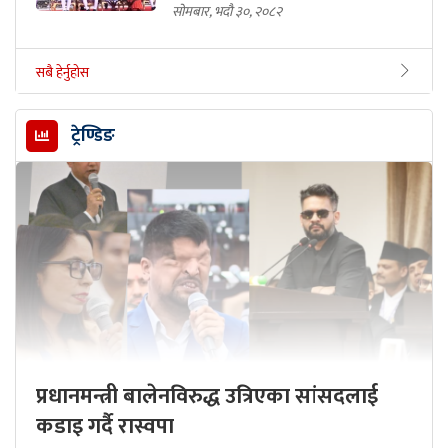
सोमबार, भदौ ३०, २०८२
सबै हेर्नुहोस
ट्रेण्डिङ
प्रधानमन्त्री बालेनविरुद्ध उत्रिएका सांसदलाई
कडाइ गर्दै रास्वपा