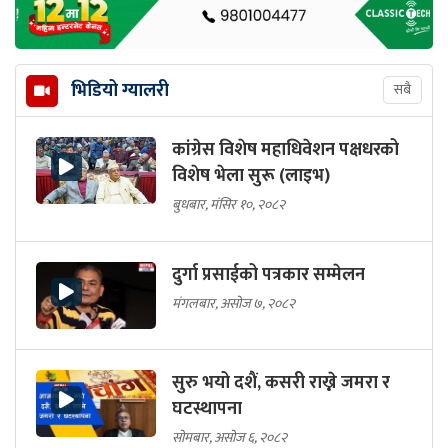
भिडियो ग्यालरी
सबै
कांग्रेस विशेष महाधिवेशन पक्षधरको
विशेष भेला सुरू (लाइभ)
बुधबार, मंसिर १०, २०८२
दुर्गा प्रसाईको पत्रकार सम्मेलन
मंगलबार, असोज ७, २०८२
सुरु भयो दशैं, कसरी राख्ने जमरा र
घटस्थापना
सोमबार, असोज ६, २०८२