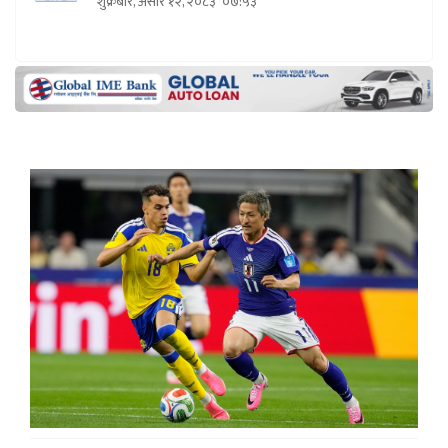
शुक्रबार, असार १२, २०८३
०७:५३