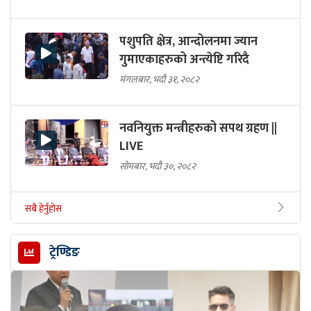
पशुपति क्षेत्र, आन्दोलनमा ज्यान
गुमाएकाहरुको अन्त्येष्टि गरिदै
मंगलबार, भदौ ३१, २०८२
नवनियुक्त मन्त्रीहरुको सपथ ग्रहण ||
LIVE
सोमबार, भदौ ३०, २०८२
सबै हेर्नुहोस
ट्रेण्डिङ