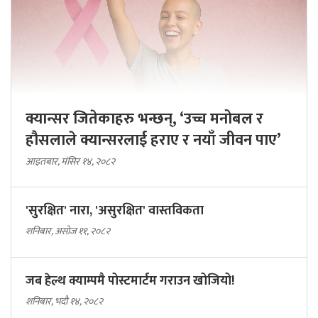
क्यान्सर जितेकाहरु भन्छन्, ‘उच्च मनोबल र
हौसलाले क्यान्सरलाई हराए र नयाँ जीवन पाए’
आइतबार, मंसिर १४, २०८२
'सुरक्षित' नारा, 'असुरक्षित' वास्तविकता
शनिबार, असोज ११, २०८२
जब हेल्थ क्याम्पमै पोस्टमार्टम गराउन खोजियो!
शनिबार, भदौ १४, २०८२