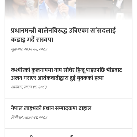
प्रधानमन्त्री बालेनविरुद्ध उत्रिएका सांसदलाई
कडाइ गर्दै रास्वपा
शुक्रबार, साउन २२, २०८३
कश्मीरको कुलगाममा नाम सोधेर हिन्दू पाइएपछि भीडबाट
अलग गराएर आतंकवादीद्वारा दुई युवकको हत्या
शनिबार, साउन १६, २०८३
नेपाल लाइभको प्रधान सम्पादकमा दाहाल
बिहीबार, साउन २१, २०८३