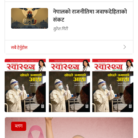
नेपालको राजनीतिमा जवाफदेहिताको
संकट
सुरेश गिरी
सबै हेर्नुहोस
ब्लग