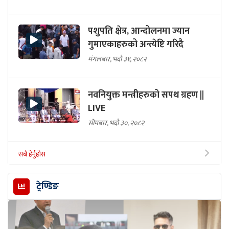
पशुपति क्षेत्र, आन्दोलनमा ज्यान
गुमाएकाहरुको अन्त्येष्टि गरिदै
मंगलबार, भदौ ३१, २०८२
नवनियुक्त मन्त्रीहरुको सपथ ग्रहण ||
LIVE
सोमबार, भदौ ३०, २०८२
सबै हेर्नुहोस
ट्रेण्डिङ