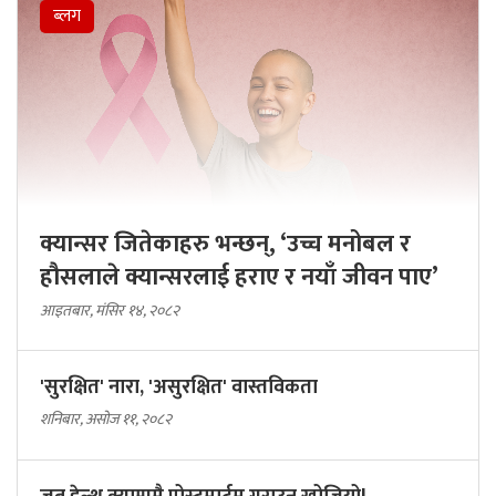
ब्लग
क्यान्सर जितेकाहरु भन्छन्, ‘उच्च मनोबल र
हौसलाले क्यान्सरलाई हराए र नयाँ जीवन पाए’
आइतबार, मंसिर १४, २०८२
'सुरक्षित' नारा, 'असुरक्षित' वास्तविकता
शनिबार, असोज ११, २०८२