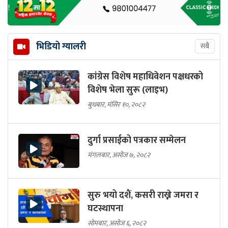
भिडियो ग्यालरी
सबै
कांग्रेस विशेष महाधिवेशन पक्षधरको
विशेष भेला सुरू (लाइभ)
बुधबार, मंसिर १०, २०८२
दुर्गा प्रसाईको पत्रकार सम्मेलन
मंगलबार, असोज ७, २०८२
सुरु भयो दशैं, कसरी राख्ने जमरा र
घटस्थापना
सोमबार, असोज ६, २०८२