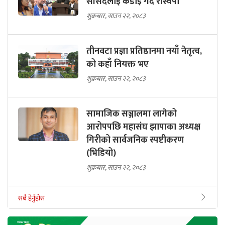
सांसदलाई कडाइ गर्दै रास्वपा
शुक्रबार, साउन २२, २०८३
तीनवटा प्रज्ञा प्रतिष्ठानमा नयाँ नेतृत्व,
को कहाँ नियक्त भए
शुक्रबार, साउन २२, २०८३
सामाजिक सञ्जालमा लागेको
आरोपपछि महासंघ झापाका अध्यक्ष
गिरीको सार्वजनिक स्पष्टीकरण
(भिडियो)
शुक्रबार, साउन २२, २०८३
सबै हेर्नुहोस