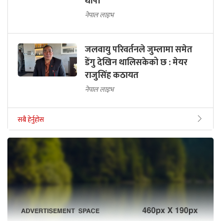
थापा
नेपाल लाइभ
जलवायु परिवर्तनले जुम्लामा समेत
डेंगु देखिन थालिसकेको छ : मेयर
राजुसिंह कठायत
नेपाल लाइभ
सबै हेर्नुहोस