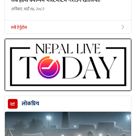
जब हेल्थ क्याम्पमै पोस्टमार्टम गराउन खोजियो!
शनिबार, भदौ १४, २०८२
सबै हेर्नुहोस
लोकप्रिय