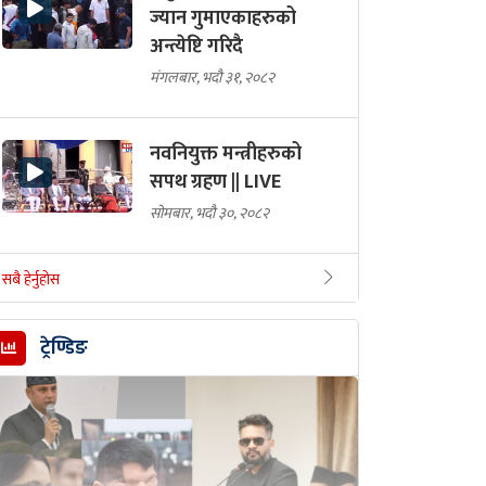
ज्यान गुमाएकाहरुको
अन्त्येष्टि गरिदै
मंगलबार, भदौ ३१, २०८२
नवनियुक्त मन्त्रीहरुको
सपथ ग्रहण || LIVE
सोमबार, भदौ ३०, २०८२
सबै हेर्नुहोस
ट्रेण्डिङ