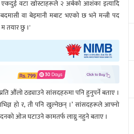
एकदुई वटा खोस्टाहरूले २ अर्बको आशंका इत्यादि
ो बदमासी वा बेइमानी मबाट भएको छ भने मन्त्री पद
ि म तयार छु ।'
रति औंलो ठड्याउने सांसदहरुमा पनि हुनुपर्ने बताए ।
भिज्ञ हो र, ती पनि खुल्नेछन् ।’ सांसदहरूले आफ्नो
त सदनको ओज घटाउने कामतर्फ लाग्नु नहुने बताए ।