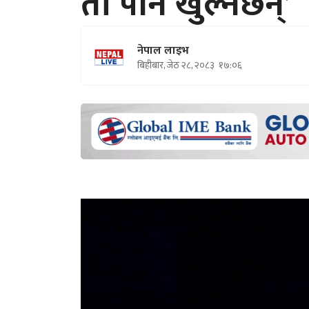
ती पनि खुल्नेछन्’
नेपाल लाइभ
बिहीबार, जेठ २८, २०८३
१७:०६