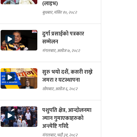
(लाइभ)
बुधबार, मंसिर १०, २०८२
दुर्गा प्रसाईको पत्रकार
सम्मेलन
मंगलबार, असोज ७, २०८२
सुरु भयो दशैं, कसरी राख्ने
जमरा र घटस्थापना
सोमबार, असोज ६, २०८२
पशुपति क्षेत्र, आन्दोलनमा
ज्यान गुमाएकाहरुको
अन्त्येष्टि गरिदै
मंगलबार, भदौ ३१, २०८२