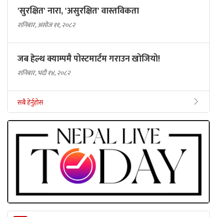
'सुरक्षित' नारा, 'असुरक्षित' वास्तविकता
शनिबार, असोज ११, २०८२
जब हेल्थ क्याम्पमै पोस्टमार्टम गराउन खोजियो!
शनिबार, भदौ १४, २०८२
सबै हेर्नुहोस