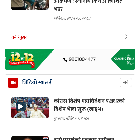
आक्रमण : स्थानीय किन आक्रोशित
भए?
शनिबार, साउन २३, २०८३
सबै हेर्नुहोस
भिडियो ग्यालरी
सबै
कांग्रेस विशेष महाधिवेशन पक्षधरको
विशेष भेला सुरू (लाइभ)
बुधबार, मंसिर १०, २०८२