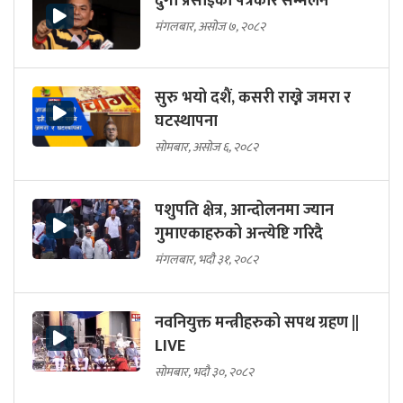
दुर्गा प्रसाईको पत्रकार सम्मेलन
मंगलबार, असोज ७, २०८२
सुरु भयो दशैं, कसरी राख्ने जमरा र
घटस्थापना
सोमबार, असोज ६, २०८२
पशुपति क्षेत्र, आन्दोलनमा ज्यान
गुमाएकाहरुको अन्त्येष्टि गरिदै
मंगलबार, भदौ ३१, २०८२
नवनियुक्त मन्त्रीहरुको सपथ ग्रहण ||
LIVE
सोमबार, भदौ ३०, २०८२