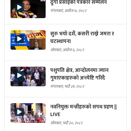
दुर्गा प्रसाईको पत्रकार सम्मेलन
मंगलबार, असोज ७, २०८२
सुरु भयो दशैं, कसरी राख्ने जमरा र
घटस्थापना
सोमबार, असोज ६, २०८२
पशुपति क्षेत्र, आन्दोलनमा ज्यान
गुमाएकाहरुको अन्त्येष्टि गरिदै
मंगलबार, भदौ ३१, २०८२
नवनियुक्त मन्त्रीहरुको सपथ ग्रहण ||
LIVE
सोमबार, भदौ ३०, २०८२