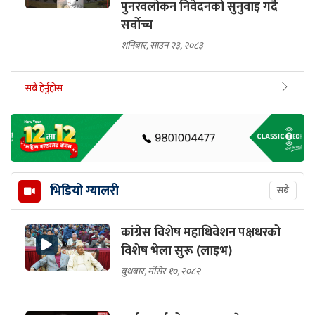
पुनरवलोकन निवेदनको सुनुवाइ गर्दै
सर्वोच्च
शनिबार, साउन २३, २०८३
सबै हेर्नुहोस
भिडियो ग्यालरी
सबै
कांग्रेस विशेष महाधिवेशन पक्षधरको
विशेष भेला सुरू (लाइभ)
बुधबार, मंसिर १०, २०८२