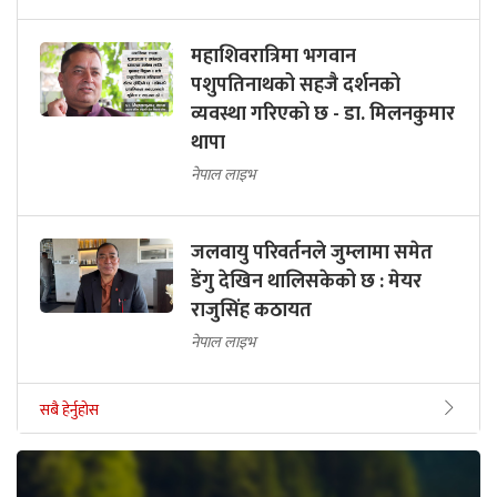
महाशिवरात्रिमा भगवान
पशुपतिनाथको सहजै दर्शनको
व्यवस्था गरिएको छ - डा. मिलनकुमार
थापा
नेपाल लाइभ
जलवायु परिवर्तनले जुम्लामा समेत
डेंगु देखिन थालिसकेको छ : मेयर
राजुसिंह कठायत
नेपाल लाइभ
सबै हेर्नुहोस