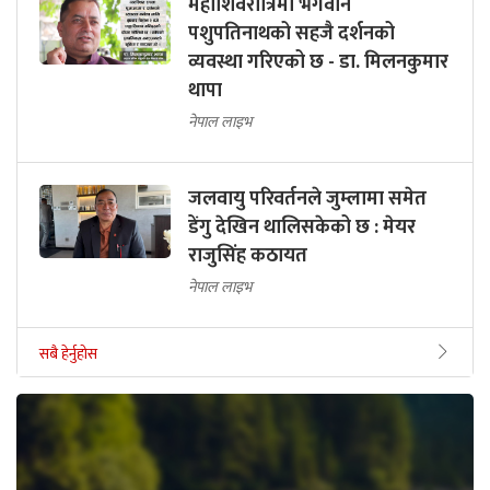
महाशिवरात्रिमा भगवान
पशुपतिनाथको सहजै दर्शनको
व्यवस्था गरिएको छ - डा. मिलनकुमार
थापा
नेपाल लाइभ
जलवायु परिवर्तनले जुम्लामा समेत
डेंगु देखिन थालिसकेको छ : मेयर
राजुसिंह कठायत
नेपाल लाइभ
सबै हेर्नुहोस