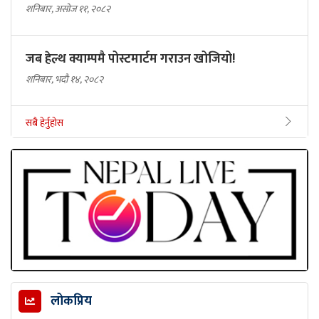
शनिबार, असोज ११, २०८२
जब हेल्थ क्याम्पमै पोस्टमार्टम गराउन खोजियो!
शनिबार, भदौ १४, २०८२
सबै हेर्नुहोस
लोकप्रिय