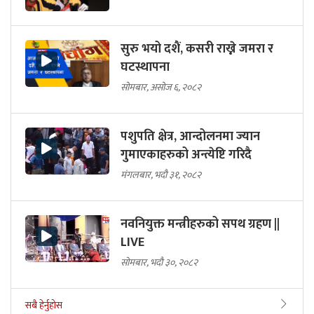
सुरु भयो दशैं, कसरी राख्ने जमरा र
घटस्थापना
सोमबार, असोज ६, २०८२
पशुपति क्षेत्र, आन्दोलनमा ज्यान
गुमाएकाहरुको अन्त्येष्टि गरिदै
मंगलबार, भदौ ३१, २०८२
नवनियुक्त मन्त्रीहरुको सपथ ग्रहण ||
LIVE
सोमबार, भदौ ३०, २०८२
सबै हेर्नुहोस