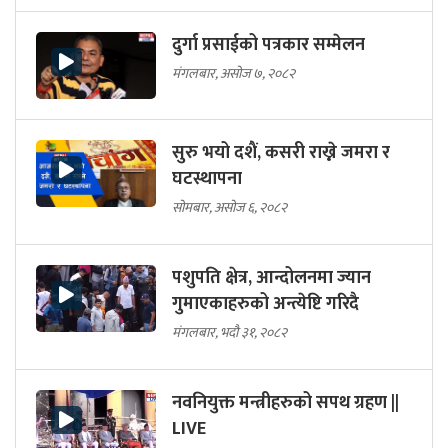
दुर्गा प्रसाईको पत्रकार सम्मेलन
मंगलबार, असोज ७, २०८२
सुरु भयो दशैं, कसरी राख्ने जमरा र
घटस्थापना
सोमबार, असोज ६, २०८२
पशुपति क्षेत्र, आन्दोलनमा ज्यान
गुमाएकाहरुको अन्त्येष्टि गरिदै
मंगलबार, भदौ ३१, २०८२
नवनियुक्त मन्त्रीहरुको सपथ ग्रहण ||
LIVE