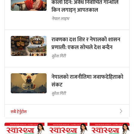
कालो दिन: अवैध निर्वाचित गान्धीले
किन लगाइन् आपतकाल
नेपाल लाइभ
रावणका दश शिर र नेपालको शासन
प्रणाली: एकल सोचले देश बन्दैन
सुरेश गिरी
नेपालको राजनीतिमा जवाफदेहिताको
संकट
सुरेश गिरी
सबै हेर्नुहोस