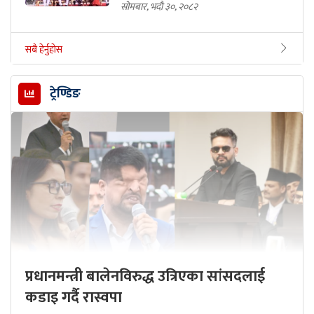
सोमबार, भदौ ३०, २०८२
सबै हेर्नुहोस
ट्रेण्डिङ
प्रधानमन्त्री बालेनविरुद्ध उत्रिएका सांसदलाई
कडाइ गर्दै रास्वपा