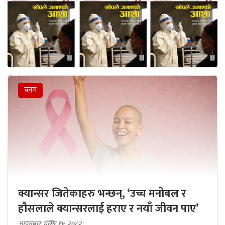
ब्लग
क्यान्सर जितेकाहरु भन्छन्, ‘उच्च मनोबल र
हौसलाले क्यान्सरलाई हराए र नयाँ जीवन पाए’
आइतबार, मंसिर १४, २०८२