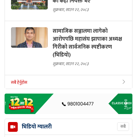
को कहाँ नियक्त भए
शुक्रबार, साउन २२, २०८३
सामाजिक सञ्जालमा लागेको
आरोपपछि महासंघ झापाका अध्यक्ष
गिरीको सार्वजनिक स्पष्टीकरण
(भिडियो)
शुक्रबार, साउन २२, २०८३
सबै हेर्नुहोस
भिडियो ग्यालरी
सबै