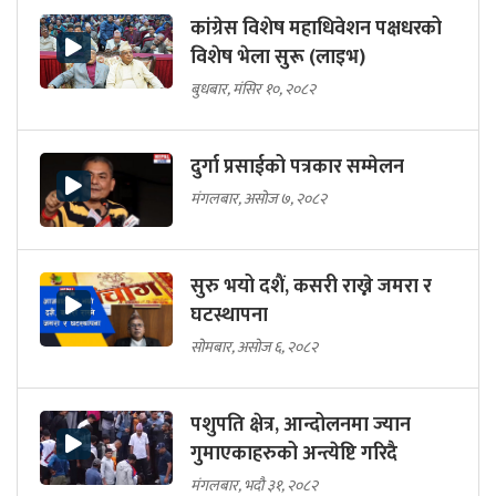
कांग्रेस विशेष महाधिवेशन पक्षधरको
विशेष भेला सुरू (लाइभ)
बुधबार, मंसिर १०, २०८२
दुर्गा प्रसाईको पत्रकार सम्मेलन
मंगलबार, असोज ७, २०८२
सुरु भयो दशैं, कसरी राख्ने जमरा र
घटस्थापना
सोमबार, असोज ६, २०८२
पशुपति क्षेत्र, आन्दोलनमा ज्यान
गुमाएकाहरुको अन्त्येष्टि गरिदै
मंगलबार, भदौ ३१, २०८२