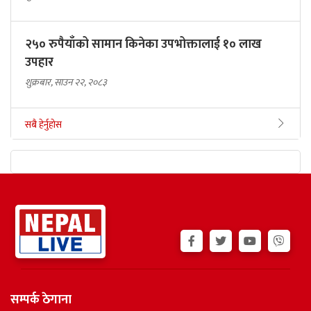
२५० रुपैयाँको सामान किनेका उपभोक्तालाई १० लाख
उपहार
शुक्रबार, साउन २२, २०८३
सबै हेर्नुहोस
सम्पर्क ठेगाना