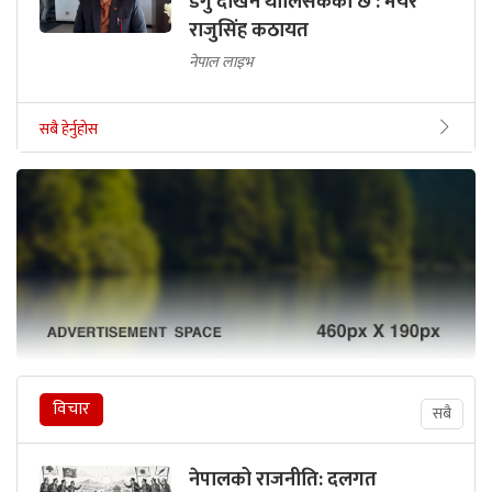
डेंगु देखिन थालिसकेको छ : मेयर
राजुसिंह कठायत
नेपाल लाइभ
सबै हेर्नुहोस
विचार
सबै
नेपालको राजनीति: दलगत