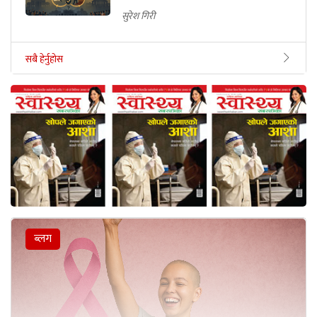
सुरेश गिरी
सबै हेर्नुहोस
ब्लग