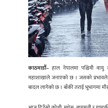
काठमाडौँ–
हाल नेपालमा पश्चिमी वायु र
महाशाखाले जनाएको छ । जसको प्रभावले
बादल लागेको छ । बाँकी तराई भूभागमा म
आज दिउँसो कोशी, मधेस, बागमती र गण्डकी प