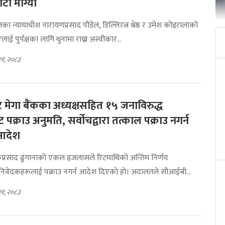
ौटी माग्यो
ा न्यायाधीश नारायणप्रसाद पौडेल, डिल्लिरत्न श्रेष्ठ र उमेश कोइरालाको
ई पुर्पक्षका लागि थुनामा राख्न अस्वीकार...
२१, २०८३
ेन्ट मेगा बैंकका अध्यक्षसहित १५ जनाविरुद्ध
 पक्राउ अनुमति, सर्वोचद्वारा तत्काल पक्राउ नगर्न
 आदेश
कप्रसाद ढुंगानाको एकल इजलासले रिटमाथिको अन्तिम निर्णय
निवेदकहरूलाई पक्राउ नगर्न आदेश दिएको हो। अदालतले सीआईबी...
२१, २०८३