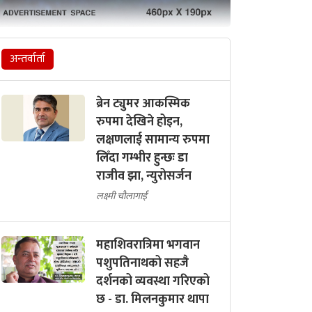
अन्तर्वार्ता
ब्रेन ट्युमर आकस्मिक
रुपमा देखिने होइन,
लक्षणलाई सामान्य रुपमा
लिँदा गम्भीर हुन्छः डा
राजीव झा, न्युरोसर्जन
लक्ष्मी चौलागाईं
महाशिवरात्रिमा भगवान
पशुपतिनाथको सहजै
दर्शनको व्यवस्था गरिएको
छ - डा. मिलनकुमार थापा