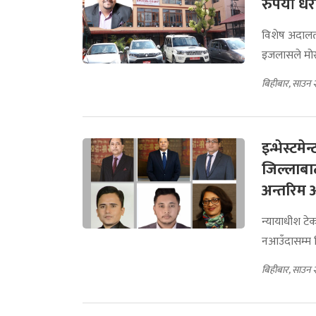
रुपैयाँ धर
विशेष अदालतक
इजलासले मोरला
बिहीबार, साउन 
इन्भेस्टम
जिल्लाबाट
अन्तरिम
न्यायाधीश टे
नआउँदासम्म 
बिहीबार, साउन 