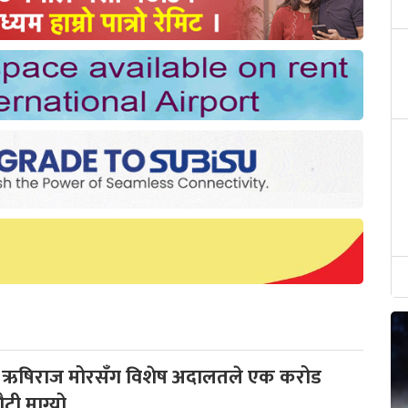
ी ऋषिराज मोरसँग विशेष अदालतले एक करोड
ौटी माग्यो