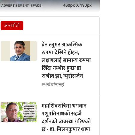
अन्तर्वार्ता
ब्रेन ट्युमर आकस्मिक
रुपमा देखिने होइन,
लक्षणलाई सामान्य रुपमा
लिँदा गम्भीर हुन्छः डा
राजीव झा, न्युरोसर्जन
लक्ष्मी चौलागाईं
महाशिवरात्रिमा भगवान
पशुपतिनाथको सहजै
दर्शनको व्यवस्था गरिएको
छ - डा. मिलनकुमार थापा