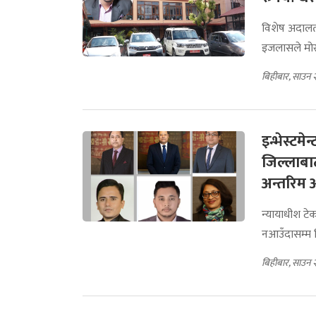
विशेष अदालतक
इजलासले मोरला
बिहीबार, साउन 
इन्भेस्टम
जिल्लाबाट
अन्तरिम
न्यायाधीश टे
नआउँदासम्म 
बिहीबार, साउन 