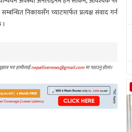
र्यान्वयन अवस्था अनलाइनमै हेर्न सकिने, आवश्यक परे
्बन्धित निकायसँग च्याटमार्फत प्रत्यक्ष संवाद गर्न
छ ।
ा सुझाव भए हामीलाई
nepallivenews@gmail.com
मा पठाउनु होला।