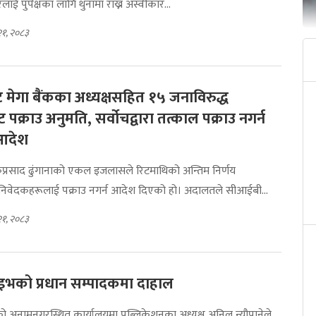
ई पुर्पक्षका लागि थुनामा राख्न अस्वीकार...
२१, २०८३
ेन्ट मेगा बैंकका अध्यक्षसहित १५ जनाविरुद्ध
 पक्राउ अनुमति, सर्वोचद्वारा तत्काल पक्राउ नगर्न
 आदेश
कप्रसाद ढुंगानाको एकल इजलासले रिटमाथिको अन्तिम निर्णय
निवेदकहरूलाई पक्राउ नगर्न आदेश दिएको हो। अदालतले सीआईबी...
२१, २०८३
इभको प्रधान सम्पादकमा दाहाल
 अनामनगरस्थित कार्यालयमा पब्लिकेशनका अध्यक्ष अनिल न्यौपानेले