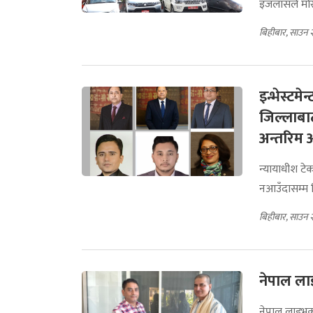
इजलासले मोरला
बिहीबार, साउन 
इन्भेस्टम
जिल्लाबाट
अन्तरिम
न्यायाधीश टे
नआउँदासम्म 
बिहीबार, साउन 
नेपाल ला
नेपाल लाइभको