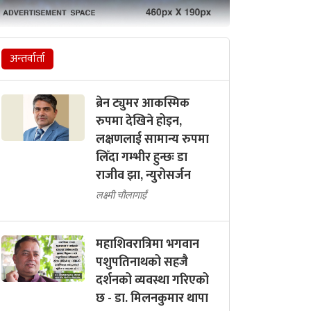
अन्तर्वार्ता
ब्रेन ट्युमर आकस्मिक
रुपमा देखिने होइन,
लक्षणलाई सामान्य रुपमा
लिँदा गम्भीर हुन्छः डा
राजीव झा, न्युरोसर्जन
लक्ष्मी चौलागाईं
महाशिवरात्रिमा भगवान
पशुपतिनाथको सहजै
दर्शनको व्यवस्था गरिएको
छ - डा. मिलनकुमार थापा