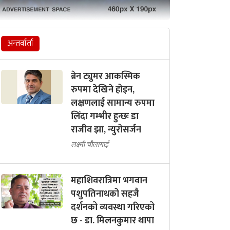
अन्तर्वार्ता
ब्रेन ट्युमर आकस्मिक
रुपमा देखिने होइन,
लक्षणलाई सामान्य रुपमा
लिँदा गम्भीर हुन्छः डा
राजीव झा, न्युरोसर्जन
लक्ष्मी चौलागाईं
महाशिवरात्रिमा भगवान
पशुपतिनाथको सहजै
दर्शनको व्यवस्था गरिएको
छ - डा. मिलनकुमार थापा