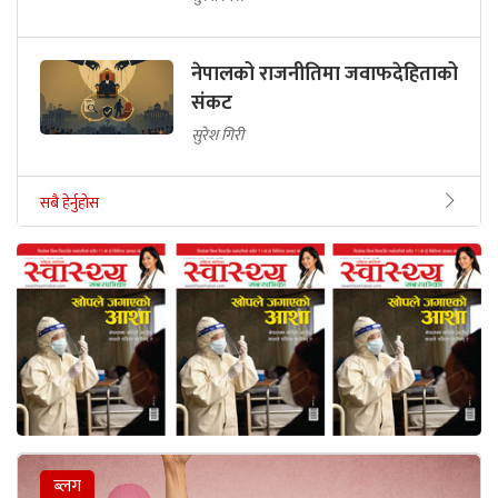
नेपालको राजनीतिमा जवाफदेहिताको
संकट
सुरेश गिरी
सबै हेर्नुहोस
ब्लग