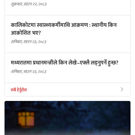
शुक्रबार, साउन २२, २०८३
कालिकोटमा स्वास्थ्यकर्मीमाथि आक्रमण : स्थानीय किन
आक्रोशित भए?
शनिबार, साउन २३, २०८३
मध्यरातमा प्रधानमन्त्रीले किन लेखे–एक्लै लड्नुपर्ने हुन्छ?
शनिबार, साउन २३, २०८३
सबै हेर्नुहोस