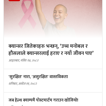
क्यान्सर जितेकाहरु भन्छन्, ‘उच्च मनोबल र
हौसलाले क्यान्सरलाई हराए र नयाँ जीवन पाए’
आइतबार, मंसिर १४, २०८२
'सुरक्षित' नारा, 'असुरक्षित' वास्तविकता
शनिबार, असोज ११, २०८२
जब हेल्थ क्याम्पमै पोस्टमार्टम गराउन खोजियो!