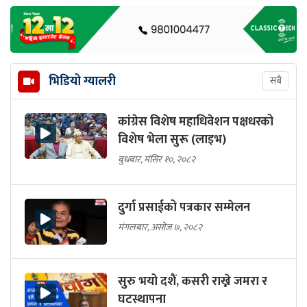
भिडियो ग्यालरी
सबै
कांग्रेस विशेष महाधिवेशन पक्षधरको
विशेष भेला सुरू (लाइभ)
बुधबार, मंसिर १०, २०८२
दुर्गा प्रसाईको पत्रकार सम्मेलन
मंगलबार, असोज ७, २०८२
सुरु भयो दशैं, कसरी राख्ने जमरा र
घटस्थापना