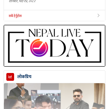
शनिबार, भदौ १४, २०८२
सबै हेर्नुहोस
लोकप्रिय