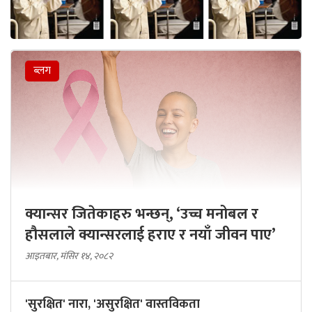
ब्लग
क्यान्सर जितेकाहरु भन्छन्, ‘उच्च मनोबल र
हौसलाले क्यान्सरलाई हराए र नयाँ जीवन पाए’
आइतबार, मंसिर १४, २०८२
'सुरक्षित' नारा, 'असुरक्षित' वास्तविकता