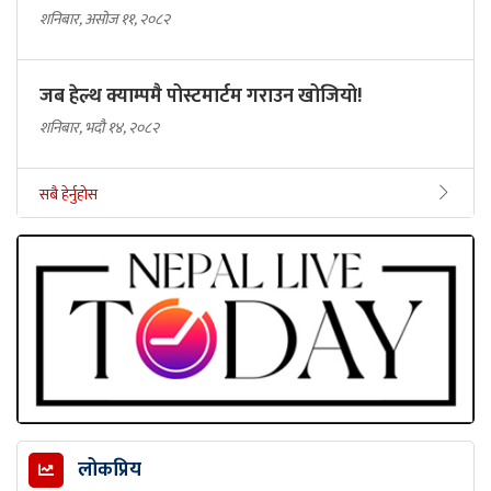
शनिबार, असोज ११, २०८२
जब हेल्थ क्याम्पमै पोस्टमार्टम गराउन खोजियो!
शनिबार, भदौ १४, २०८२
सबै हेर्नुहोस
लोकप्रिय