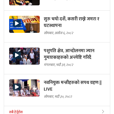
सुरु भयो दशैं, कसरी राख्ने जमरा र
घटस्थापना
सोमबार, असोज ६, २०८२
पशुपति क्षेत्र, आन्दोलनमा ज्यान
गुमाएकाहरुको अन्त्येष्टि गरिदै
मंगलबार, भदौ ३१, २०८२
नवनियुक्त मन्त्रीहरुको सपथ ग्रहण ||
LIVE
सोमबार, भदौ ३०, २०८२
सबै हेर्नुहोस