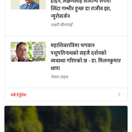
होइन, लक्षणलाई सामान्य रुपमा
लिँदा गम्भीर हुन्छः डा राजीव झा,
न्युरोसर्जन
लक्ष्मी चौलागाईं
महाशिवरात्रिमा भगवान
पशुपतिनाथको सहजै दर्शनको
व्यवस्था गरिएको छ - डा. मिलनकुमार
थापा
नेपाल लाइभ
सबै हेर्नुहोस