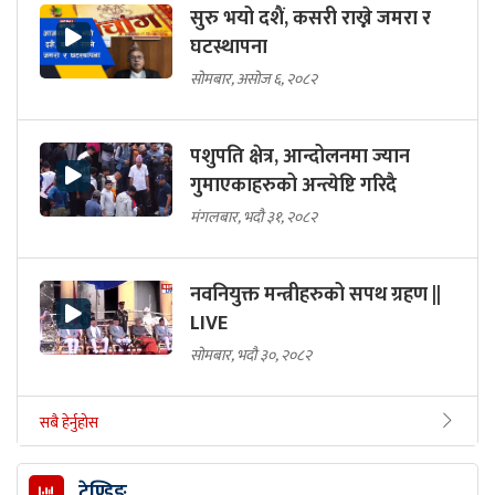
सुरु भयो दशैं, कसरी राख्ने जमरा र
घटस्थापना
सोमबार, असोज ६, २०८२
पशुपति क्षेत्र, आन्दोलनमा ज्यान
गुमाएकाहरुको अन्त्येष्टि गरिदै
मंगलबार, भदौ ३१, २०८२
नवनियुक्त मन्त्रीहरुको सपथ ग्रहण ||
LIVE
सोमबार, भदौ ३०, २०८२
सबै हेर्नुहोस
ट्रेण्डिङ