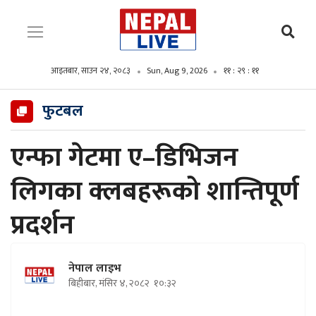
आइतबार, साउन २४, २०८३
Sun, Aug 9, 2026
११ : २९ : १२
फुटबल
एन्फा गेटमा ए–डिभिजन
लिगका क्लबहरूको शान्तिपूर्ण
प्रदर्शन
नेपाल लाइभ
बिहीबार, मंसिर ४, २०८२
१०:३२