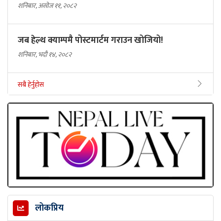
शनिबार, असोज ११, २०८२
जब हेल्थ क्याम्पमै पोस्टमार्टम गराउन खोजियो!
शनिबार, भदौ १४, २०८२
सबै हेर्नुहोस
लोकप्रिय