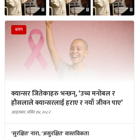
ब्लग
क्यान्सर जितेकाहरु भन्छन्, ‘उच्च मनोबल र
हौसलाले क्यान्सरलाई हराए र नयाँ जीवन पाए’
आइतबार, मंसिर १४, २०८२
'सुरक्षित' नारा, 'असुरक्षित' वास्तविकता