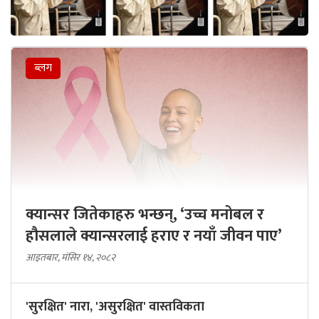
ब्लग
क्यान्सर जितेकाहरु भन्छन्, ‘उच्च मनोबल र
हौसलाले क्यान्सरलाई हराए र नयाँ जीवन पाए’
आइतबार, मंसिर १४, २०८२
'सुरक्षित' नारा, 'असुरक्षित' वास्तविकता