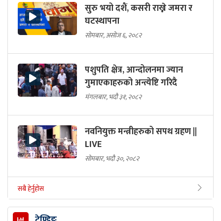
सुरु भयो दशैं, कसरी राख्ने जमरा र
घटस्थापना
सोमबार, असोज ६, २०८२
पशुपति क्षेत्र, आन्दोलनमा ज्यान
गुमाएकाहरुको अन्त्येष्टि गरिदै
मंगलबार, भदौ ३१, २०८२
नवनियुक्त मन्त्रीहरुको सपथ ग्रहण ||
LIVE
सोमबार, भदौ ३०, २०८२
सबै हेर्नुहोस
ट्रेण्डिङ