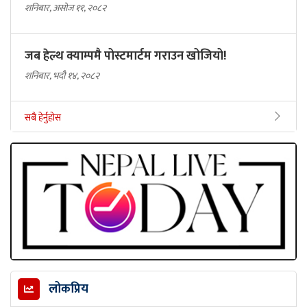
शनिबार, असोज ११, २०८२
जब हेल्थ क्याम्पमै पोस्टमार्टम गराउन खोजियो!
शनिबार, भदौ १४, २०८२
सबै हेर्नुहोस
लोकप्रिय