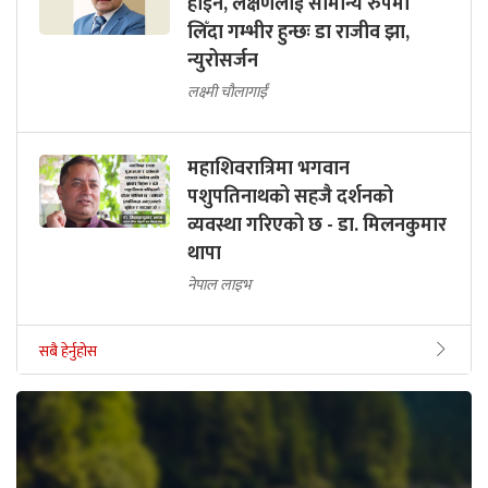
होइन, लक्षणलाई सामान्य रुपमा
लिँदा गम्भीर हुन्छः डा राजीव झा,
न्युरोसर्जन
लक्ष्मी चौलागाईं
महाशिवरात्रिमा भगवान
पशुपतिनाथको सहजै दर्शनको
व्यवस्था गरिएको छ - डा. मिलनकुमार
थापा
नेपाल लाइभ
सबै हेर्नुहोस