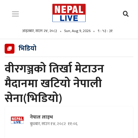
आइतबार, साउन २४, २०८३
Sun, Aug 9, 2026
९ : ५३ : ३३
भिडियो
वीरगञ्जको तिर्खा मेटाउन
मैदानमा खटियो नेपाली
सेना(भिडियो)
नेपाल लाइभ
बुधबार, साउन १४, २०८२
११:०६