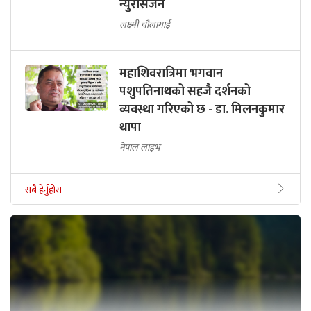
न्युरोसर्जन
लक्ष्मी चौलागाईं
महाशिवरात्रिमा भगवान
पशुपतिनाथको सहजै दर्शनको
व्यवस्था गरिएको छ - डा. मिलनकुमार
थापा
नेपाल लाइभ
सबै हेर्नुहोस