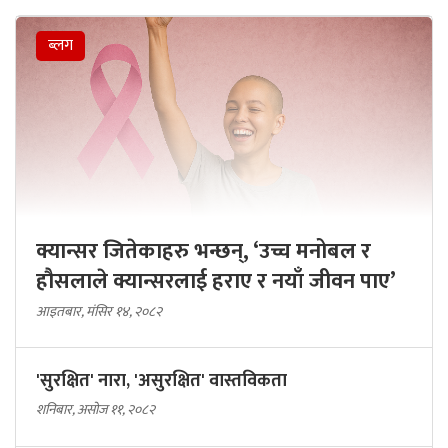
ब्लग
क्यान्सर जितेकाहरु भन्छन्, ‘उच्च मनोबल र
हौसलाले क्यान्सरलाई हराए र नयाँ जीवन पाए’
आइतबार, मंसिर १४, २०८२
'सुरक्षित' नारा, 'असुरक्षित' वास्तविकता
शनिबार, असोज ११, २०८२