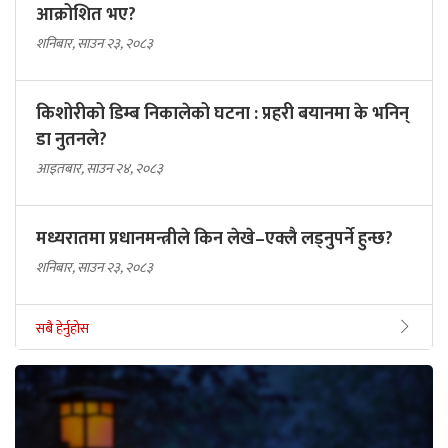
आक्रोशित भए?
शनिबार, साउन २३, २०८३
किशोरीको डिम्ब निकालेको घटना : प्रहरी बयानमा के भनिन्
डा नुतनले?
आइतबार, साउन २४, २०८३
मध्यरातमा प्रधानमन्त्रीले किन लेखे–एक्लै लड्नुपर्ने हुन्छ?
शनिबार, साउन २३, २०८३
सबै हेर्नुहोस