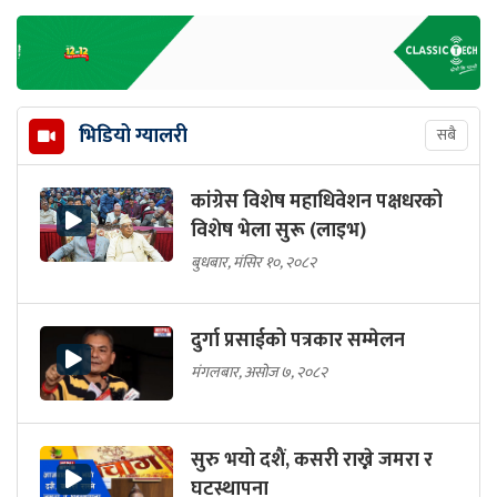
भिडियो ग्यालरी
सबै
कांग्रेस विशेष महाधिवेशन पक्षधरको
विशेष भेला सुरू (लाइभ)
बुधबार, मंसिर १०, २०८२
दुर्गा प्रसाईको पत्रकार सम्मेलन
मंगलबार, असोज ७, २०८२
सुरु भयो दशैं, कसरी राख्ने जमरा र
घटस्थापना