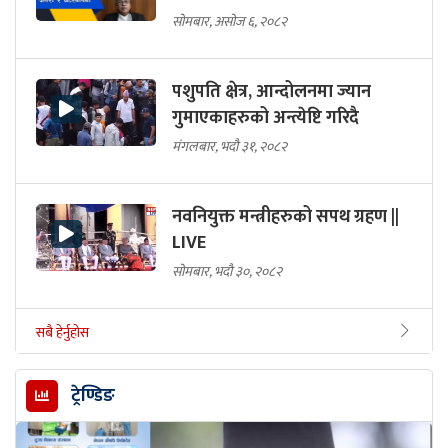
सोमबार, असोज ६, २०८२
पशुपति क्षेत्र, आन्दोलनमा ज्यान
गुमाएकाहरुको अन्त्येष्टि गरिदै
मंगलबार, भदौ ३१, २०८२
नवनियुक्त मन्त्रीहरुको सपथ ग्रहण ||
LIVE
सोमबार, भदौ ३०, २०८२
सबै हेर्नुहोस
ट्रेण्डिङ