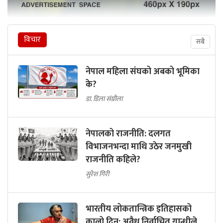
विचार
सबै
नेपाल महिला संघको अबको भूमिका
के?
डा. डिला संग्रौला
नेपालको राजनीति: दलगत
विभाजनभन्दा माथि उठेर जनमुखी
राजनीति कहिले?
सुरेश गिरी
भारतीय लोकतान्त्रिक इतिहासको
कालो दिन: अवैध निर्वाचित गान्धीले