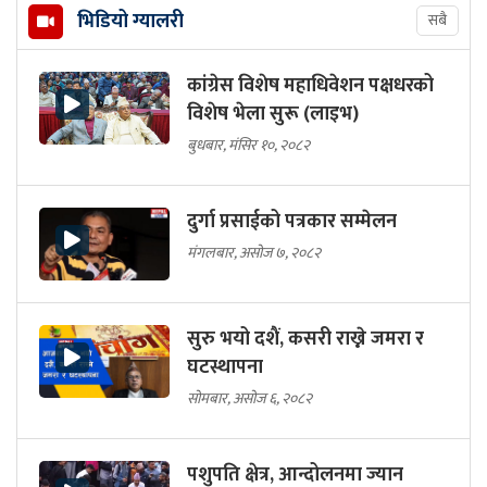
भिडियो ग्यालरी
सबै
कांग्रेस विशेष महाधिवेशन पक्षधरको
विशेष भेला सुरू (लाइभ)
बुधबार, मंसिर १०, २०८२
दुर्गा प्रसाईको पत्रकार सम्मेलन
मंगलबार, असोज ७, २०८२
सुरु भयो दशैं, कसरी राख्ने जमरा र
घटस्थापना
सोमबार, असोज ६, २०८२
पशुपति क्षेत्र, आन्दोलनमा ज्यान