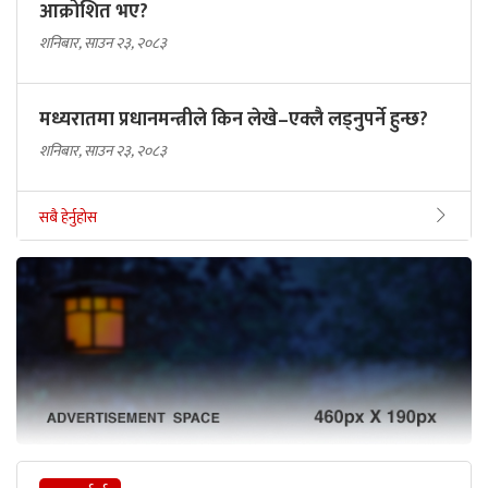
आक्रोशित भए?
शनिबार, साउन २३, २०८३
मध्यरातमा प्रधानमन्त्रीले किन लेखे–एक्लै लड्नुपर्ने हुन्छ?
शनिबार, साउन २३, २०८३
सबै हेर्नुहोस