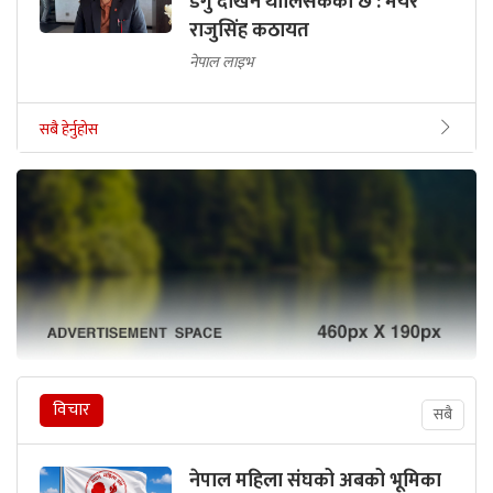
डेंगु देखिन थालिसकेको छ : मेयर
राजुसिंह कठायत
नेपाल लाइभ
सबै हेर्नुहोस
विचार
सबै
नेपाल महिला संघको अबको भूमिका