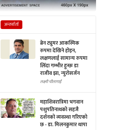
अन्तर्वार्ता
ब्रेन ट्युमर आकस्मिक
रुपमा देखिने होइन,
लक्षणलाई सामान्य रुपमा
लिँदा गम्भीर हुन्छः डा
राजीव झा, न्युरोसर्जन
लक्ष्मी चौलागाईं
महाशिवरात्रिमा भगवान
पशुपतिनाथको सहजै
दर्शनको व्यवस्था गरिएको
छ - डा. मिलनकुमार थापा