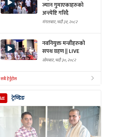
ज्यान गुमाएकाहरुको
अन्त्येष्टि गरिदै
मंगलबार, भदौ ३१, २०८२
नवनियुक्त मन्त्रीहरुको
सपथ ग्रहण || LIVE
सोमबार, भदौ ३०, २०८२
सबै हेर्नुहोस
ट्रेण्डिङ