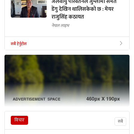
जलवायु परिवर्तनले जुम्लामा समेत
डेंगु देखिन थालिसकेको छ : मेयर
राजुसिंह कठायत
नेपाल लाइभ
सबै हेर्नुहोस
विचार
सबै