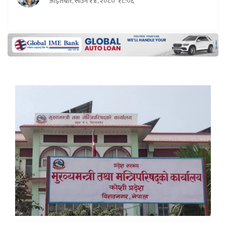
आइतबार, साउन १४, २०८०
१८:०६