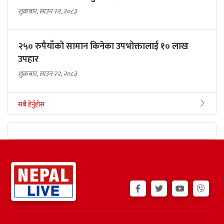
शुक्रबार, साउन २२, २०८३
२५० रुपैयाँको सामान किनेका उपभोक्तालाई १० लाख
उपहार
शुक्रबार, साउन २२, २०८३
सबै हेर्नुहोस