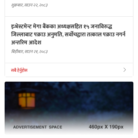
शुक्रबार, साउन २२, २०८३
इन्भेस्टमेन्ट मेगा बैंकका अध्यक्षसहित १५ जनाविरुद्ध
जिल्लाबाट पक्राउ अनुमति, सर्वोचद्वारा तत्काल पक्राउ नगर्न
अन्तरिम आदेश
बिहीबार, साउन २१, २०८३
सबै हेर्नुहोस