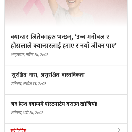
क्यान्सर जितेकाहरु भन्छन्, ‘उच्च मनोबल र
हौसलाले क्यान्सरलाई हराए र नयाँ जीवन पाए’
आइतबार, मंसिर १४, २०८२
'सुरक्षित' नारा, 'असुरक्षित' वास्तविकता
शनिबार, असोज ११, २०८२
जब हेल्थ क्याम्पमै पोस्टमार्टम गराउन खोजियो!
शनिबार, भदौ १४, २०८२
सबै हेर्नुहोस