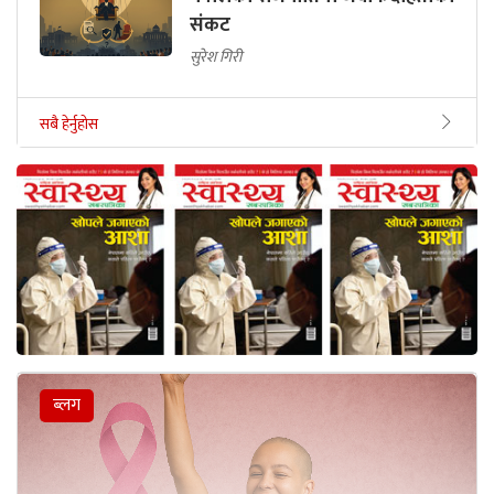
संकट
सुरेश गिरी
सबै हेर्नुहोस
ब्लग