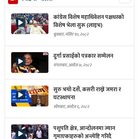
कांग्रेस विशेष महाधिवेशन पक्षधरको
विशेष भेला सुरू (लाइभ)
बुधबार, मंसिर १०, २०८२
दुर्गा प्रसाईको पत्रकार सम्मेलन
मंगलबार, असोज ७, २०८२
सुरु भयो दशैं, कसरी राख्ने जमरा र
घटस्थापना
सोमबार, असोज ६, २०८२
पशुपति क्षेत्र, आन्दोलनमा ज्यान
गुमाएकाहरुको अन्त्येष्टि गरिदै