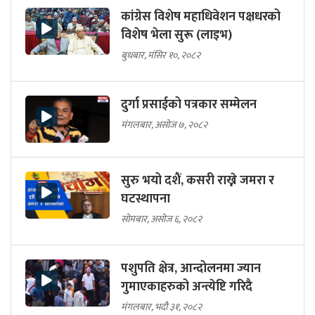
कांग्रेस विशेष महाधिवेशन पक्षधरको
विशेष भेला सुरू (लाइभ)
बुधबार, मंसिर १०, २०८२
दुर्गा प्रसाईको पत्रकार सम्मेलन
मंगलबार, असोज ७, २०८२
सुरु भयो दशैं, कसरी राख्ने जमरा र
घटस्थापना
सोमबार, असोज ६, २०८२
पशुपति क्षेत्र, आन्दोलनमा ज्यान
गुमाएकाहरुको अन्त्येष्टि गरिदै
मंगलबार, भदौ ३१, २०८२