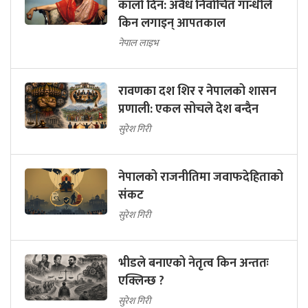
कालो दिन: अवैध निर्वाचित गान्धीले
किन लगाइन् आपतकाल
नेपाल लाइभ
रावणका दश शिर र नेपालको शासन
प्रणाली: एकल सोचले देश बन्दैन
सुरेश गिरी
नेपालको राजनीतिमा जवाफदेहिताको
संकट
सुरेश गिरी
भीडले बनाएको नेतृत्व किन अन्ततः
एक्लिन्छ ?
सुरेश गिरी