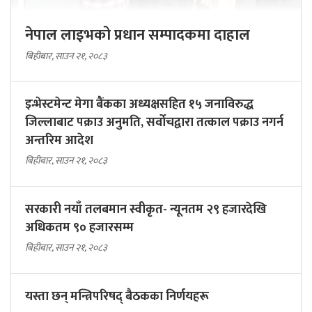
नेपाल लाइभको प्रधान सम्पादकमा दाहाल
बिहीबार, साउन २१, २०८३
इन्भेस्टमेन्ट मेगा बैंकका अध्यक्षसहित १५ जनाविरुद्ध
जिल्लाबाट पक्राउ अनुमति, सर्वोचद्वारा तत्काल पक्राउ नगर्न
अन्तरिम आदेश
बिहीबार, साउन २१, २०८३
सरकारी नयाँ तलबमान स्वीकृत- न्यूनतम २९ हजारदेखि
अधिकतम ९० हजारसम्म
बिहीबार, साउन २१, २०८३
यस्ता छन् मन्त्रिपरिषद् बैठकका निर्णयहरू