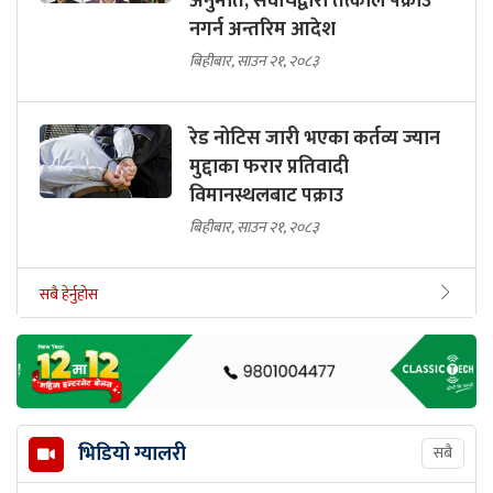
अनुमति, सर्वोचद्वारा तत्काल पक्राउ
नगर्न अन्तरिम आदेश
बिहीबार, साउन २१, २०८३
रेड नोटिस जारी भएका कर्तव्य ज्यान
मुद्दाका फरार प्रतिवादी
विमानस्थलबाट पक्राउ
बिहीबार, साउन २१, २०८३
सबै हेर्नुहोस
भिडियो ग्यालरी
सबै