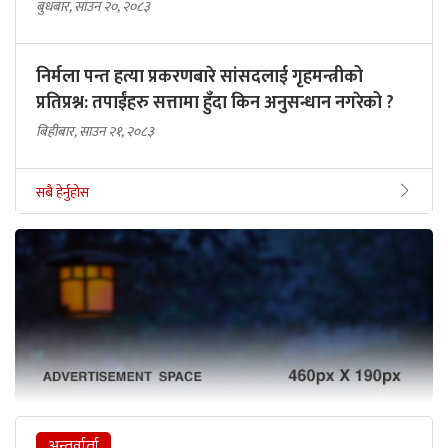
बुधबार, साउन २०, २०८३
निर्मला पन्त हत्या प्रकरणबारे सांसदलाई गृहमन्त्रीको
प्रतिप्रश्न: तपाईंहरु सत्तामा हुँदा किन अनुसन्धान नगरेको ?
बिहीबार, साउन २१, २०८३
सबै हेर्नुहोस
अन्तर्वार्ता