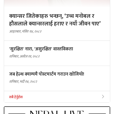
क्यान्सर जितेकाहरु भन्छन्, ‘उच्च मनोबल र
हौसलाले क्यान्सरलाई हराए र नयाँ जीवन पाए’
आइतबार, मंसिर १४, २०८२
'सुरक्षित' नारा, 'असुरक्षित' वास्तविकता
शनिबार, असोज ११, २०८२
जब हेल्थ क्याम्पमै पोस्टमार्टम गराउन खोजियो!
शनिबार, भदौ १४, २०८२
सबै हेर्नुहोस