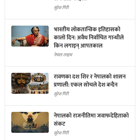
सुरेश गिरी
भारतीय लोकतान्त्रिक इतिहासको
कालो दिन: अवैध निर्वाचित गान्धीले
किन लगाइन् आपतकाल
नेपाल लाइभ
रावणका दश शिर र नेपालको शासन
प्रणाली: एकल सोचले देश बन्दैन
सुरेश गिरी
नेपालको राजनीतिमा जवाफदेहिताको
संकट
सुरेश गिरी