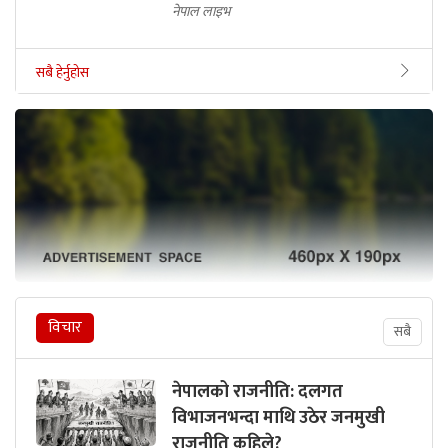
नेपाल लाइभ
सबै हेर्नुहोस
विचार
सबै
नेपालको राजनीति: दलगत
विभाजनभन्दा माथि उठेर जनमुखी
राजनीति कहिले?