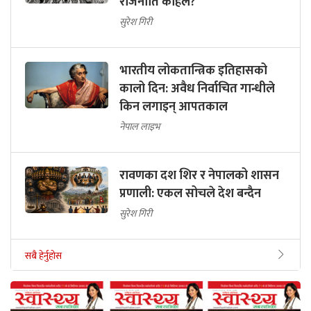
राजनीति कहिले?
सुरेश गिरी
भारतीय लोकतान्त्रिक इतिहासको
कालो दिन: अवैध निर्वाचित गान्धीले
किन लगाइन् आपतकाल
नेपाल लाइभ
रावणका दश शिर र नेपालको शासन
प्रणाली: एकल सोचले देश बन्दैन
सुरेश गिरी
सबै हेर्नुहोस