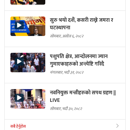
सुरु भयो दशैं, कसरी राख्ने जमरा र
घटस्थापना
सोमबार, असोज ६, २०८२
पशुपति क्षेत्र, आन्दोलनमा ज्यान
गुमाएकाहरुको अन्त्येष्टि गरिदै
मंगलबार, भदौ ३१, २०८२
नवनियुक्त मन्त्रीहरुको सपथ ग्रहण ||
LIVE
सोमबार, भदौ ३०, २०८२
सबै हेर्नुहोस