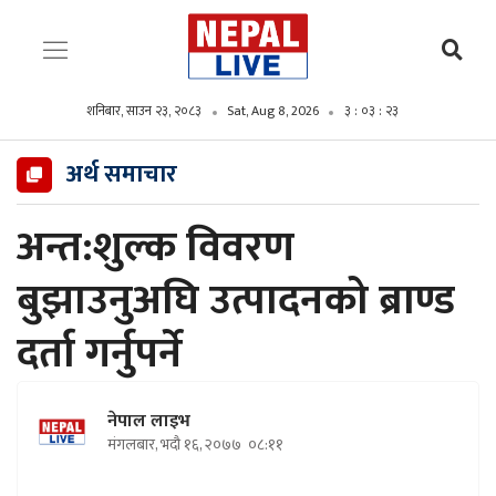
शनिबार, साउन २३, २०८३
Sat, Aug 8, 2026
३ : ०३ : २५
अर्थ समाचार
अन्त:शुल्क विवरण
बुझाउनुअघि उत्पादनको ब्राण्ड
दर्ता गर्नुपर्ने
नेपाल लाइभ
मंगलबार, भदौ १६, २०७७
०८:११