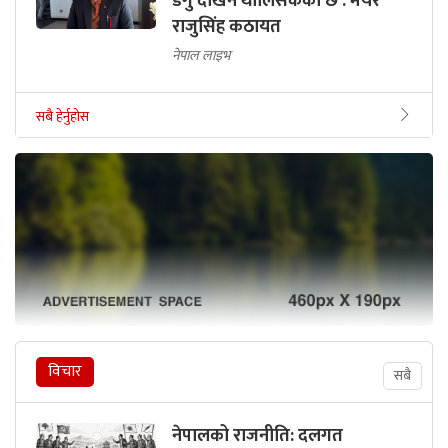
डेंगु देखिन थालिसकेको छ : मेयर
राजुसिंह कठायत
नेपाल लाइभ
सबै हेर्नुहोस
विचार
सबै
नेपालको राजनीति: दलगत