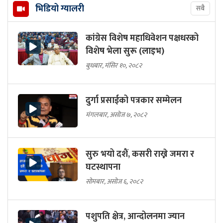
भिडियो ग्यालरी
सबै
कांग्रेस विशेष महाधिवेशन पक्षधरको
विशेष भेला सुरू (लाइभ)
बुधबार, मंसिर १०, २०८२
दुर्गा प्रसाईको पत्रकार सम्मेलन
मंगलबार, असोज ७, २०८२
सुरु भयो दशैं, कसरी राख्ने जमरा र
घटस्थापना
सोमबार, असोज ६, २०८२
पशुपति क्षेत्र, आन्दोलनमा ज्यान