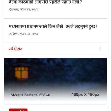
देउवा काठमाडौं आएपछि प्रहरीले पक्राउ गर्ला ?
शुक्रबार, साउन २२, २०८३
मध्यरातमा प्रधानमन्त्रीले किन लेखे–एक्लै लड्नुपर्ने हुन्छ?
शनिबार, साउन २३, २०८३
सबै हेर्नुहोस