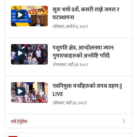
सुरु भयो दशैं, कसरी राख्ने जमरा र
घटस्थापना
सोमबार, असोज ६, २०८२
पशुपति क्षेत्र, आन्दोलनमा ज्यान
गुमाएकाहरुको अन्त्येष्टि गरिदै
मंगलबार, भदौ ३१, २०८२
नवनियुक्त मन्त्रीहरुको सपथ ग्रहण ||
LIVE
सोमबार, भदौ ३०, २०८२
सबै हेर्नुहोस