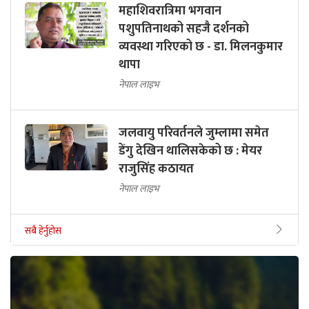
महाशिवरात्रिमा भगवान
पशुपतिनाथको सहजै दर्शनको
व्यवस्था गरिएको छ - डा. मिलनकुमार
थापा
नेपाल लाइभ
जलवायु परिवर्तनले जुम्लामा समेत
डेंगु देखिन थालिसकेको छ : मेयर
राजुसिंह कठायत
नेपाल लाइभ
सबै हेर्नुहोस