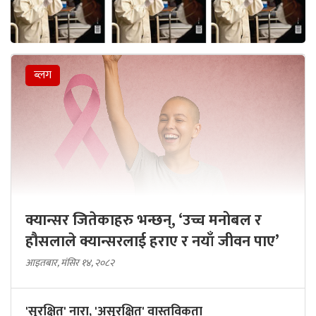
ब्लग
क्यान्सर जितेकाहरु भन्छन्, ‘उच्च मनोबल र
हौसलाले क्यान्सरलाई हराए र नयाँ जीवन पाए’
आइतबार, मंसिर १४, २०८२
'सुरक्षित' नारा, 'असुरक्षित' वास्तविकता