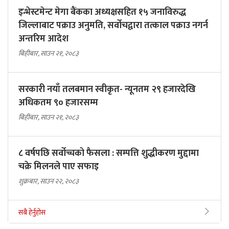
इन्भेस्टमेन्ट मेगा बैंकका अध्यक्षसहित १५ जनाविरुद्ध
जिल्लाबाट पक्राउ अनुमति, सर्वोचद्वारा तत्काल पक्राउ नगर्न
अन्तरिम आदेश
बिहीबार, साउन २१, २०८३
सरकारी नयाँ तलबमान स्वीकृत- न्यूनतम २९ हजारदेखि
अधिकतम ९० हजारसम्म
बिहीबार, साउन २१, २०८३
८ वर्षपछि सर्वोच्चको फैसला : सम्पत्ति शुद्धीकरण मुद्दामा
चक्रे मिलनले पाए सफाइ
शुक्रबार, साउन २२, २०८३
सबै हेर्नुहोस