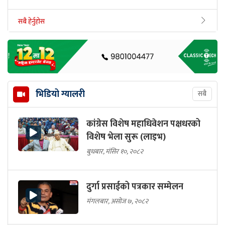
सबै हेर्नुहोस
भिडियो ग्यालरी
सबै
कांग्रेस विशेष महाधिवेशन पक्षधरको
विशेष भेला सुरू (लाइभ)
बुधबार, मंसिर १०, २०८२
दुर्गा प्रसाईको पत्रकार सम्मेलन
मंगलबार, असोज ७, २०८२