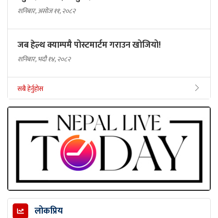
शनिबार, असोज ११, २०८२
जब हेल्थ क्याम्पमै पोस्टमार्टम गराउन खोजियो!
शनिबार, भदौ १४, २०८२
सबै हेर्नुहोस
लोकप्रिय