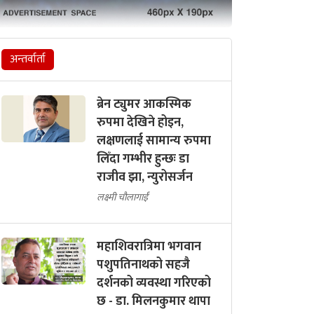
अन्तर्वार्ता
ब्रेन ट्युमर आकस्मिक
रुपमा देखिने होइन,
लक्षणलाई सामान्य रुपमा
लिँदा गम्भीर हुन्छः डा
राजीव झा, न्युरोसर्जन
लक्ष्मी चौलागाईं
महाशिवरात्रिमा भगवान
पशुपतिनाथको सहजै
दर्शनको व्यवस्था गरिएको
छ - डा. मिलनकुमार थापा