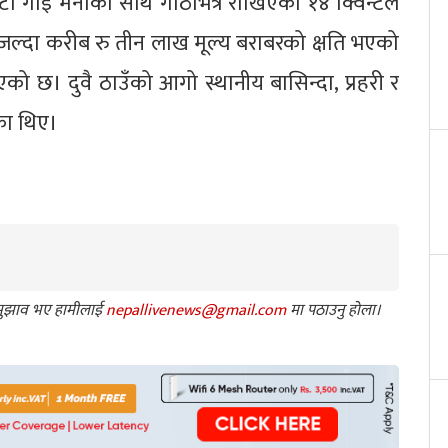
टा गाई मर्नाका साथै गोठभित्र राखिएको १४ क्विन्टल
ान जल्दा करीब रु तीन लाख मूल्य बराबरको क्षति भएको
को छ। दुवै ठाउँको आगो स्थानीय बासिन्दा, प्रहरी र
का थिए।
ा सुझाव भए हामीलाई
nepallivenews@gmail.com
मा पठाउनु होला।