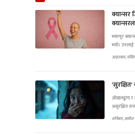
क्यान्सर
क्यान्सर
भक्तपुर क्या
भयो। उनलाई ठू
आइतबार, मंसिर
'सुरक्षित
ओखलढुंगा र द
असुरक्षित रुप
शनिबार, असोज 