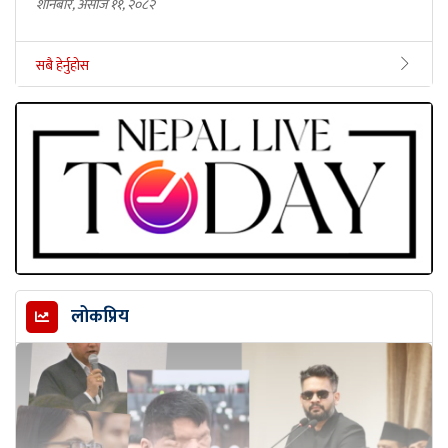
शनिबार, असोज ११, २०८२
सबै हेर्नुहोस
लोकप्रिय