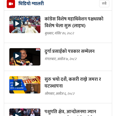
भिडियो ग्यालरी
सबै
कांग्रेस विशेष महाधिवेशन पक्षधरको
विशेष भेला सुरू (लाइभ)
बुधबार, मंसिर १०, २०८२
दुर्गा प्रसाईको पत्रकार सम्मेलन
मंगलबार, असोज ७, २०८२
सुरु भयो दशैं, कसरी राख्ने जमरा र
घटस्थापना
सोमबार, असोज ६, २०८२
पशुपति क्षेत्र, आन्दोलनमा ज्यान