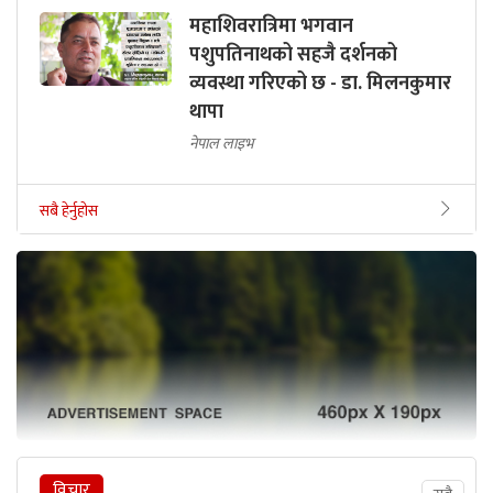
महाशिवरात्रिमा भगवान
पशुपतिनाथको सहजै दर्शनको
व्यवस्था गरिएको छ - डा. मिलनकुमार
थापा
नेपाल लाइभ
सबै हेर्नुहोस
विचार