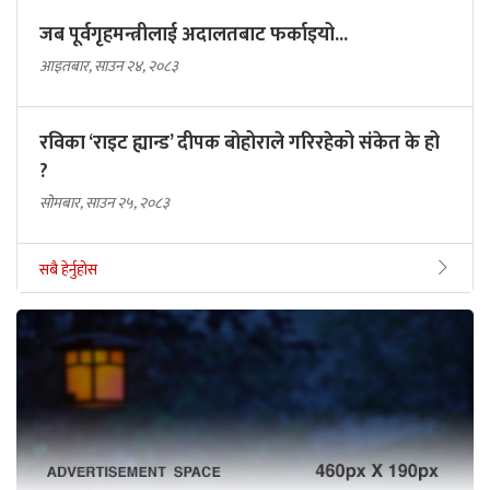
जब पूर्वगृहमन्त्रीलाई अदालतबाट फर्काइयो...
आइतबार, साउन २४, २०८३
रविका ‘राइट ह्यान्ड’ दीपक बोहोराले गरिरहेको संकेत के हो
?
सोमबार, साउन २५, २०८३
सबै हेर्नुहोस