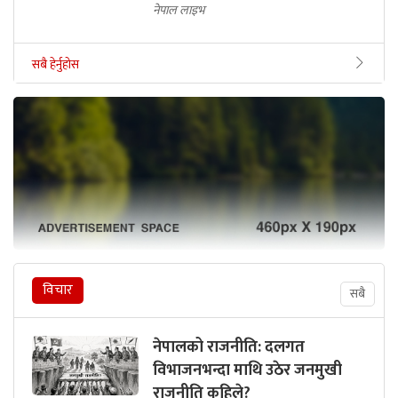
नेपाल लाइभ
सबै हेर्नुहोस
विचार
सबै
नेपालको राजनीति: दलगत
विभाजनभन्दा माथि उठेर जनमुखी
राजनीति कहिले?