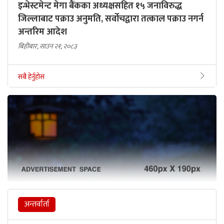
इन्भेस्टमेन्ट मेगा बैंकका अध्यक्षसहित १५ जनाविरुद्ध
जिल्लाबाट पक्राउ अनुमति, सर्वोचद्वारा तत्काल पक्राउ नगर्न
अन्तरिम आदेश
बिहीबार, साउन २१, २०८३
सबै हेर्नुहोस
अन्तर्वार्ता