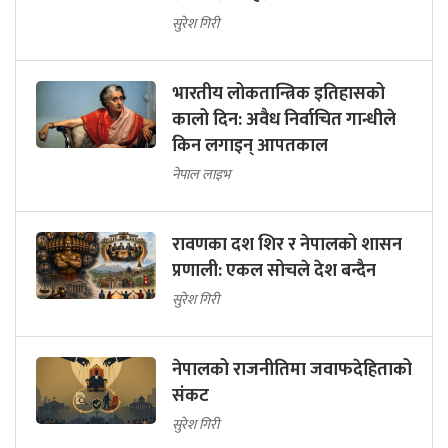
सुरेश गिरी
भारतीय लोकतान्त्रिक इतिहासको
कालो दिन: अवैध निर्वाचित गान्धीले
किन लगाइन् आपतकाल
नेपाल लाइभ
रावणका दश शिर र नेपालको शासन
प्रणाली: एकल सोचले देश बन्दैन
सुरेश गिरी
नेपालको राजनीतिमा जवाफदेहिताको
संकट
सुरेश गिरी