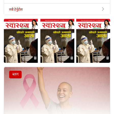
सबै हेर्नुहोस
ब्लग