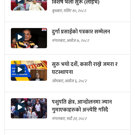
विशेष भेला सुरू (लाइभ)
बुधबार, मंसिर १०, २०८२
दुर्गा प्रसाईको पत्रकार सम्मेलन
मंगलबार, असोज ७, २०८२
सुरु भयो दशैं, कसरी राख्ने जमरा र
घटस्थापना
सोमबार, असोज ६, २०८२
पशुपति क्षेत्र, आन्दोलनमा ज्यान
गुमाएकाहरुको अन्त्येष्टि गरिदै
मंगलबार, भदौ ३१, २०८२