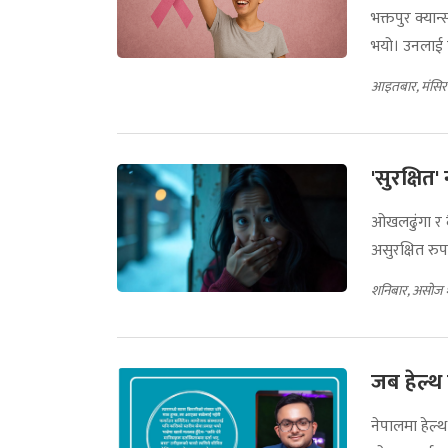
भक्तपुर क्या
भयो। उनलाई ठू
आइतबार, मंसिर
'सुरक्षित
ओखलढुंगा र द
असुरक्षित रुप
शनिबार, असोज 
जब हेल्थ 
नेपालमा हेल्