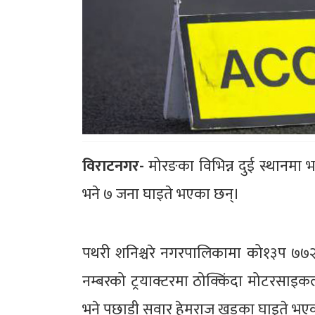
विराटनगर-
मोरङका विभिन्न दुई स्थानमा 
भने ७ जना घाइते भएका छन्।
पथरी शनिश्चरे नगरपालिकामा को१३प ७७
नम्बरको ट्रयाक्टरमा ठोक्किंदा मोटरसाइ
भने पछाडी सवार हेमराज खड्का घाइते भए