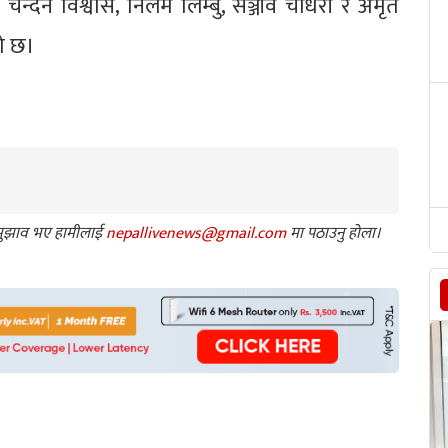
 चन्दन विश्वास, निलम लिम्बु, सञ्जीव चौधरी र अमृत
को छ।
ा सुझाव भए हामीलाई
nepallivenews@gmail.com
मा पठाउनु होला।