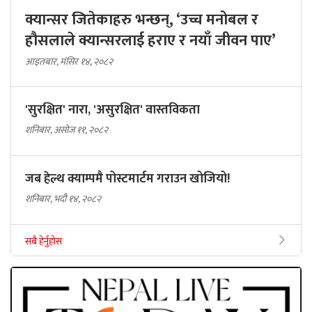
क्यान्सर जितेकाहरु भन्छन्, ‘उच्च मनोबल र
हौसलाले क्यान्सरलाई हराए र नयाँ जीवन पाए’
आइतबार, मंसिर १४, २०८२
'सुरक्षित' नारा, 'असुरक्षित' वास्तविकता
शनिबार, असोज ११, २०८२
जब हेल्थ क्याम्पमै पोस्टमार्टम गराउन खोजियो!
शनिबार, भदौ १४, २०८२
सबै हेर्नुहोस