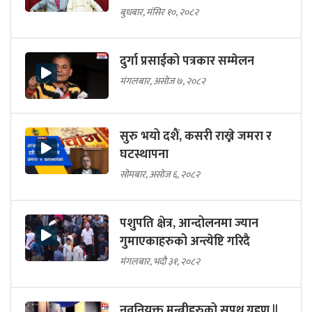
बुधबार, मंसिर १०, २०८२
दुर्गा प्रसाईको पत्रकार सम्मेलन
मंगलबार, असोज ७, २०८२
सुरु भयो दशैं, कसरी राख्ने जमरा र
घटस्थापना
सोमबार, असोज ६, २०८२
पशुपति क्षेत्र, आन्दोलनमा ज्यान
गुमाएकाहरुको अन्त्येष्टि गरिदै
मंगलबार, भदौ ३१, २०८२
नवनियुक्त मन्त्रीहरुको सपथ ग्रहण ||