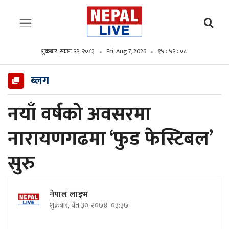
शुक्रबार, साउन २२, २०८३
Fri, Aug 7, 2026
१५ : ५२ : ०९
ब्लग
नयाँ वर्षको अवसरमा
नारायणगढमा ‘फुड फेस्टिबल’
सुरु
नेपाल लाइभ
शुक्रबार, चैत ३०, २०७४
०३:३७