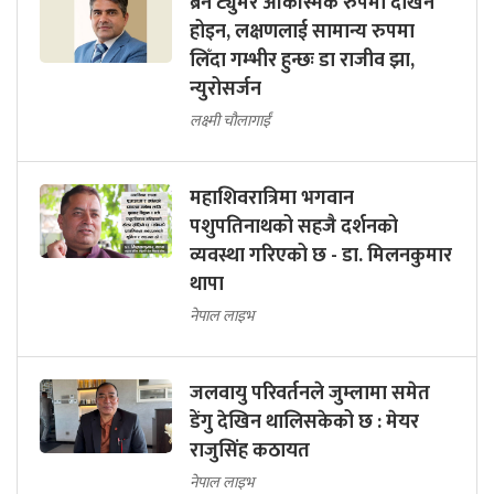
ब्रेन ट्युमर आकस्मिक रुपमा देखिने
होइन, लक्षणलाई सामान्य रुपमा
लिँदा गम्भीर हुन्छः डा राजीव झा,
न्युरोसर्जन
लक्ष्मी चौलागाईं
महाशिवरात्रिमा भगवान
पशुपतिनाथको सहजै दर्शनको
व्यवस्था गरिएको छ - डा. मिलनकुमार
थापा
नेपाल लाइभ
जलवायु परिवर्तनले जुम्लामा समेत
डेंगु देखिन थालिसकेको छ : मेयर
राजुसिंह कठायत
नेपाल लाइभ