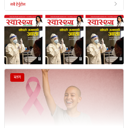
सबै हेर्नुहोस
ब्लग