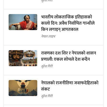
सुरेश गिरी
भारतीय लोकतान्त्रिक इतिहासको
कालो दिन: अवैध निर्वाचित गान्धीले
किन लगाइन् आपतकाल
नेपाल लाइभ
रावणका दश शिर र नेपालको शासन
प्रणाली: एकल सोचले देश बन्दैन
सुरेश गिरी
नेपालको राजनीतिमा जवाफदेहिताको
संकट
सुरेश गिरी