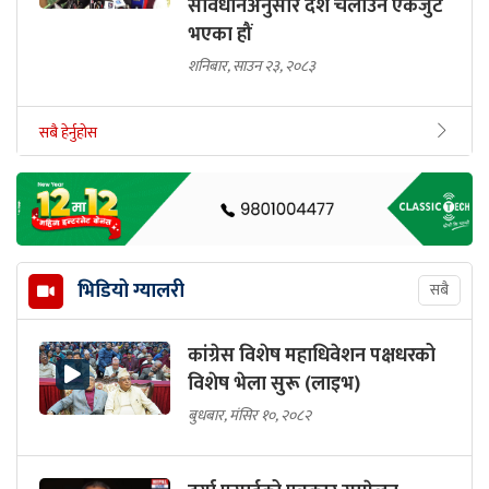
संविधानअनुसार देश चलाउन एकजुट
भएका हौं
शनिबार, साउन २३, २०८३
सबै हेर्नुहोस
भिडियो ग्यालरी
सबै
कांग्रेस विशेष महाधिवेशन पक्षधरको
विशेष भेला सुरू (लाइभ)
बुधबार, मंसिर १०, २०८२