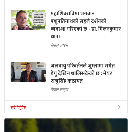
महाशिवरात्रिमा भगवान
पशुपतिनाथको सहजै दर्शनको
व्यवस्था गरिएको छ - डा. मिलनकुमार
थापा
नेपाल लाइभ
जलवायु परिवर्तनले जुम्लामा समेत
डेंगु देखिन थालिसकेको छ : मेयर
राजुसिंह कठायत
नेपाल लाइभ
सबै हेर्नुहोस