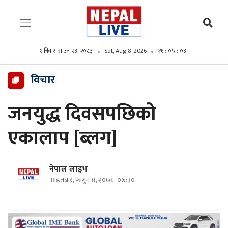
शनिबार, साउन २३, २०८३
Sat, Aug 8, 2026
११ : ०५ : ०५
विचार
जनयुद्ध दिवसपछिको
एकालाप [ब्लग]
नेपाल लाइभ
आइतबार, फागुन ४, २०७६
०७:३०