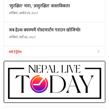
'सुरक्षित' नारा, 'असुरक्षित' वास्तविकता
शनिबार, असोज ११, २०८२
जब हेल्थ क्याम्पमै पोस्टमार्टम गराउन खोजियो!
शनिबार, भदौ १४, २०८२
सबै हेर्नुहोस