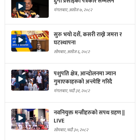
दुर्गा प्रसाईको पत्रकार सम्मेलन
मंगलबार, असोज ७, २०८२
सुरु भयो दशैं, कसरी राख्ने जमरा र
घटस्थापना
सोमबार, असोज ६, २०८२
पशुपति क्षेत्र, आन्दोलनमा ज्यान
गुमाएकाहरुको अन्त्येष्टि गरिदै
मंगलबार, भदौ ३१, २०८२
नवनियुक्त मन्त्रीहरुको सपथ ग्रहण ||
LIVE
सोमबार, भदौ ३०, २०८२