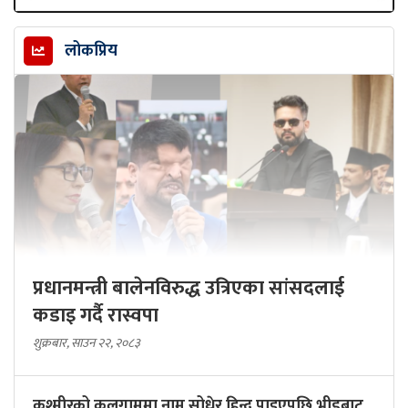
लोकप्रिय
प्रधानमन्त्री बालेनविरुद्ध उत्रिएका सांसदलाई
कडाइ गर्दै रास्वपा
शुक्रबार, साउन २२, २०८३
कश्मीरको कुलगाममा नाम सोधेर हिन्दू पाइएपछि भीडबाट