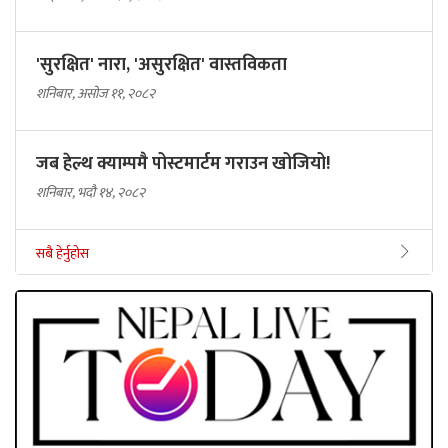
'सुरक्षित' नारा, 'असुरक्षित' वास्तविकता
शनिबार, असोज ११, २०८२
जब हेल्थ क्याम्पमै पोस्टमार्टम गराउन खोजियो!
शनिबार, भदौ १४, २०८२
सबै हेर्नुहोस