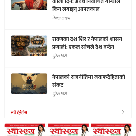
कालो दिन: अवैध निर्वाचित गान्धीले
किन लगाइन् आपतकाल
नेपाल लाइभ
रावणका दश शिर र नेपालको शासन
प्रणाली: एकल सोचले देश बन्दैन
सुरेश गिरी
नेपालको राजनीतिमा जवाफदेहिताको
संकट
सुरेश गिरी
सबै हेर्नुहोस