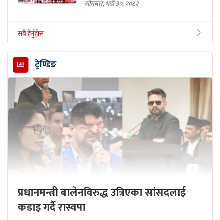
सोमबार, भदौ ३०, २०८२
सबै हेर्नुहोस
ट्रेण्डिङ
प्रधानमन्त्री बालेनविरुद्ध उत्रिएका सांसदलाई
कडाइ गर्दै रास्वपा