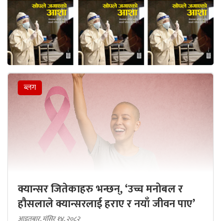
ब्लग
क्यान्सर जितेकाहरु भन्छन्, ‘उच्च मनोबल र
हौसलाले क्यान्सरलाई हराए र नयाँ जीवन पाए’
आइतबार, मंसिर १४, २०८२