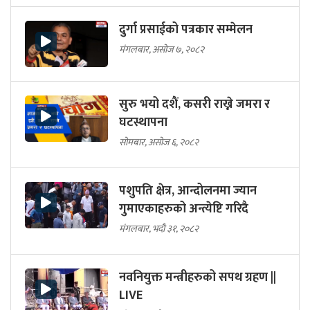
दुर्गा प्रसाईको पत्रकार सम्मेलन
मंगलबार, असोज ७, २०८२
सुरु भयो दशैं, कसरी राख्ने जमरा र
घटस्थापना
सोमबार, असोज ६, २०८२
पशुपति क्षेत्र, आन्दोलनमा ज्यान
गुमाएकाहरुको अन्त्येष्टि गरिदै
मंगलबार, भदौ ३१, २०८२
नवनियुक्त मन्त्रीहरुको सपथ ग्रहण ||
LIVE