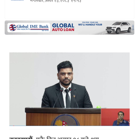
मंगलबार, असार २३, २०८३
१५:५३