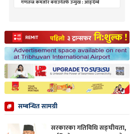
गणतन्त्र कमजोर बनाउनेतर्फ उन्मुख : आङ्देम्बे
सम्बन्धित सामग्री
सरकारका गतिविधि सङ्घीयता,