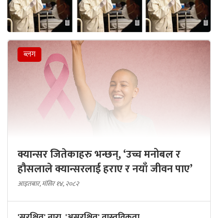
ब्लग
क्यान्सर जितेकाहरु भन्छन्, ‘उच्च मनोबल र
हौसलाले क्यान्सरलाई हराए र नयाँ जीवन पाए’
आइतबार, मंसिर १४, २०८२
'सुरक्षित' नारा, 'असुरक्षित' वास्तविकता