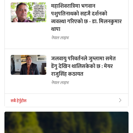
महाशिवरात्रिमा भगवान
पशुपतिनाथको सहजै दर्शनको
व्यवस्था गरिएको छ - डा. मिलनकुमार
थापा
नेपाल लाइभ
जलवायु परिवर्तनले जुम्लामा समेत
डेंगु देखिन थालिसकेको छ : मेयर
राजुसिंह कठायत
नेपाल लाइभ
सबै हेर्नुहोस