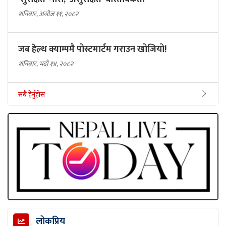
शनिबार, असोज ११, २०८२
जब हेल्थ क्याम्पमै पोस्टमार्टम गराउन खोजियो!
शनिबार, भदौ १४, २०८२
सबै हेर्नुहोस
लोकप्रिय