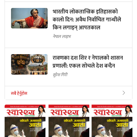
भारतीय लोकतान्त्रिक इतिहासको
कालो दिन: अवैध निर्वाचित गान्धीले
किन लगाइन् आपतकाल
नेपाल लाइभ
रावणका दश शिर र नेपालको शासन
प्रणाली: एकल सोचले देश बन्दैन
सुरेश गिरी
सबै हेर्नुहोस