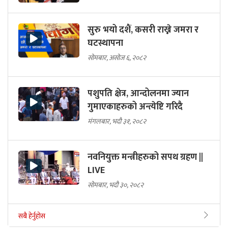
सुरु भयो दशैं, कसरी राख्ने जमरा र
घटस्थापना
सोमबार, असोज ६, २०८२
पशुपति क्षेत्र, आन्दोलनमा ज्यान
गुमाएकाहरुको अन्त्येष्टि गरिदै
मंगलबार, भदौ ३१, २०८२
नवनियुक्त मन्त्रीहरुको सपथ ग्रहण ||
LIVE
सोमबार, भदौ ३०, २०८२
सबै हेर्नुहोस