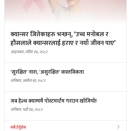
क्यान्सर जितेकाहरु भन्छन्, ‘उच्च मनोबल र
हौसलाले क्यान्सरलाई हराए र नयाँ जीवन पाए’
आइतबार, मंसिर १४, २०८२
'सुरक्षित' नारा, 'असुरक्षित' वास्तविकता
शनिबार, असोज ११, २०८२
जब हेल्थ क्याम्पमै पोस्टमार्टम गराउन खोजियो!
शनिबार, भदौ १४, २०८२
सबै हेर्नुहोस