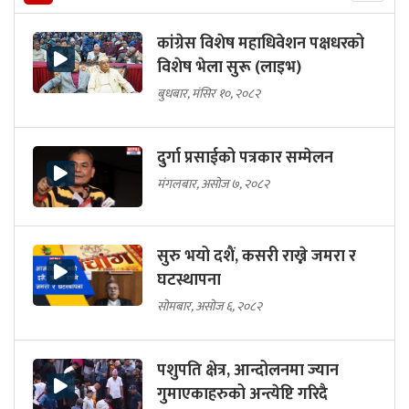
कांग्रेस विशेष महाधिवेशन पक्षधरको
विशेष भेला सुरू (लाइभ)
बुधबार, मंसिर १०, २०८२
दुर्गा प्रसाईको पत्रकार सम्मेलन
मंगलबार, असोज ७, २०८२
सुरु भयो दशैं, कसरी राख्ने जमरा र
घटस्थापना
सोमबार, असोज ६, २०८२
पशुपति क्षेत्र, आन्दोलनमा ज्यान
गुमाएकाहरुको अन्त्येष्टि गरिदै