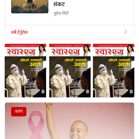
संकट
सुरेश गिरी
सबै हेर्नुहोस
ब्लग