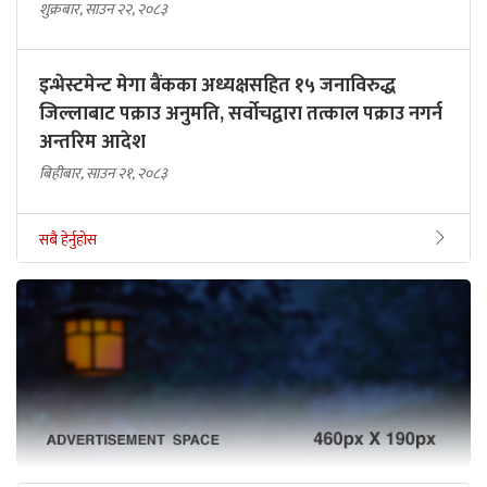
शुक्रबार, साउन २२, २०८३
इन्भेस्टमेन्ट मेगा बैंकका अध्यक्षसहित १५ जनाविरुद्ध
जिल्लाबाट पक्राउ अनुमति, सर्वोचद्वारा तत्काल पक्राउ नगर्न
अन्तरिम आदेश
बिहीबार, साउन २१, २०८३
सबै हेर्नुहोस