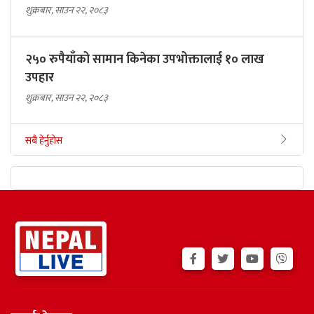
शुक्रबार, साउन २२, २०८३
२५० रुपैयाँको सामान किनेका उपभोक्तालाई १० लाख
उपहार
शुक्रबार, साउन २२, २०८३
सबै हेर्नुहोस