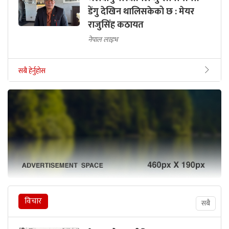
डेंगु देखिन थालिसकेको छ : मेयर
राजुसिंह कठायत
नेपाल लाइभ
सबै हेर्नुहोस
विचार
सबै