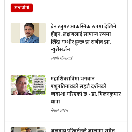
अन्तर्वार्ता
ब्रेन ट्युमर आकस्मिक रुपमा देखिने
होइन, लक्षणलाई सामान्य रुपमा
लिँदा गम्भीर हुन्छः डा राजीव झा,
न्युरोसर्जन
लक्ष्मी चौलागाईं
महाशिवरात्रिमा भगवान
पशुपतिनाथको सहजै दर्शनको
व्यवस्था गरिएको छ - डा. मिलनकुमार
थापा
नेपाल लाइभ
जलवायु परिवर्तनले जुम्लामा समेत