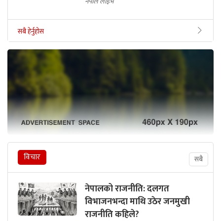
नेपाल लाइभ
सबै हेर्नुहोस
विचार
सबै
नेपालको राजनीति: दलगत
विभाजनभन्दा माथि उठेर जनमुखी
राजनीति कहिले?