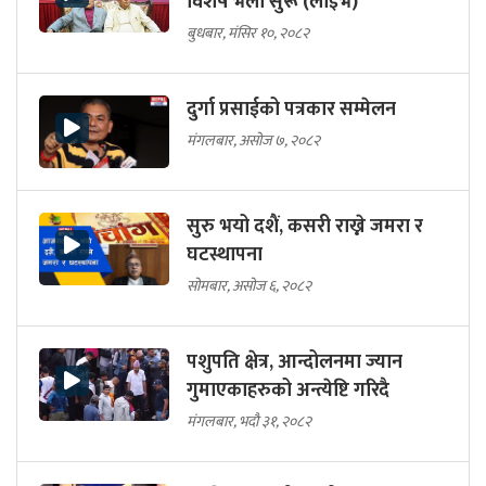
विशेष भेला सुरू (लाइभ)
बुधबार, मंसिर १०, २०८२
दुर्गा प्रसाईको पत्रकार सम्मेलन
मंगलबार, असोज ७, २०८२
सुरु भयो दशैं, कसरी राख्ने जमरा र
घटस्थापना
सोमबार, असोज ६, २०८२
पशुपति क्षेत्र, आन्दोलनमा ज्यान
गुमाएकाहरुको अन्त्येष्टि गरिदै
मंगलबार, भदौ ३१, २०८२