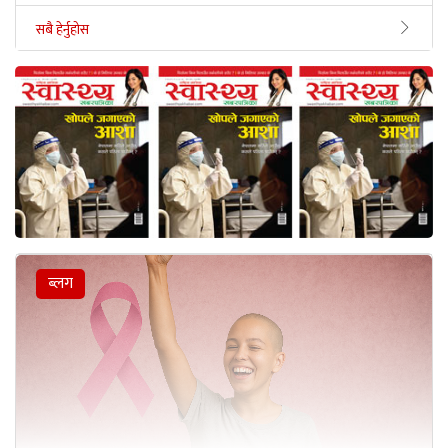
सबै हेर्नुहोस
ब्लग