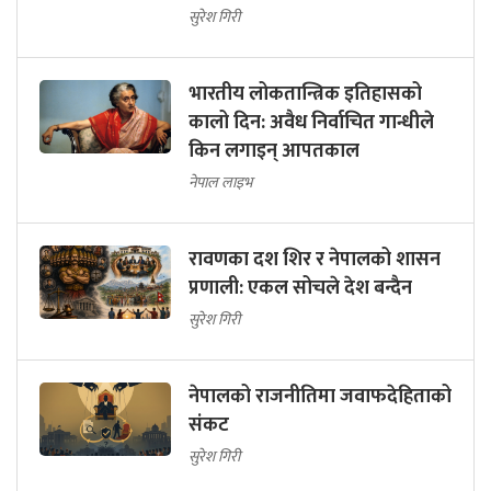
सुरेश गिरी
भारतीय लोकतान्त्रिक इतिहासको
कालो दिन: अवैध निर्वाचित गान्धीले
किन लगाइन् आपतकाल
नेपाल लाइभ
रावणका दश शिर र नेपालको शासन
प्रणाली: एकल सोचले देश बन्दैन
सुरेश गिरी
नेपालको राजनीतिमा जवाफदेहिताको
संकट
सुरेश गिरी