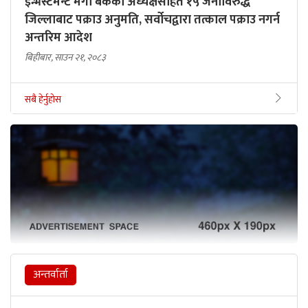
इन्भेस्टमेन्ट मेगा बैंकका अध्यक्षसहित १५ जनाविरुद्ध
जिल्लाबाट पक्राउ अनुमति, सर्वोचद्वारा तत्काल पक्राउ नगर्न
अन्तरिम आदेश
बिहीबार, साउन २१, २०८३
सबै हेर्नुहोस
अन्तर्वार्ता