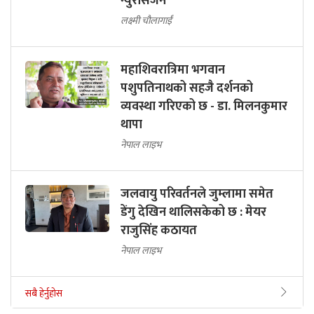
न्युरोसर्जन
लक्ष्मी चौलागाईं
महाशिवरात्रिमा भगवान
पशुपतिनाथको सहजै दर्शनको
व्यवस्था गरिएको छ - डा. मिलनकुमार
थापा
नेपाल लाइभ
जलवायु परिवर्तनले जुम्लामा समेत
डेंगु देखिन थालिसकेको छ : मेयर
राजुसिंह कठायत
नेपाल लाइभ
सबै हेर्नुहोस