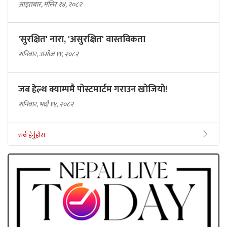
आइतबार, मंसिर १४, २०८२
'सुरक्षित' नारा, 'असुरक्षित' वास्तविकता
शनिबार, असोज ११, २०८२
जब हेल्थ क्याम्पमै पोस्टमार्टम गराउन खोजियो!
शनिबार, भदौ १४, २०८२
सबै हेर्नुहोस