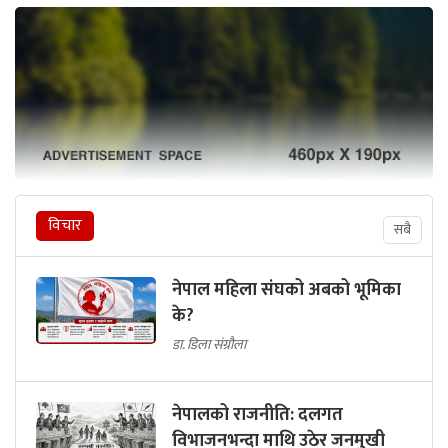
विचार
सबै
नेपाल महिला संघको अबको भूमिका
के?
डा. डिला संग्रौला
नेपालको राजनीति: दलगत
विभाजनभन्दा माथि उठेर जनमुखी