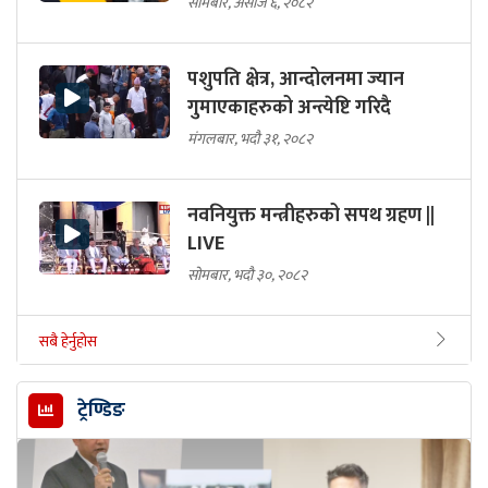
सोमबार, असोज ६, २०८२
पशुपति क्षेत्र, आन्दोलनमा ज्यान
गुमाएकाहरुको अन्त्येष्टि गरिदै
मंगलबार, भदौ ३१, २०८२
नवनियुक्त मन्त्रीहरुको सपथ ग्रहण ||
LIVE
सोमबार, भदौ ३०, २०८२
सबै हेर्नुहोस
ट्रेण्डिङ