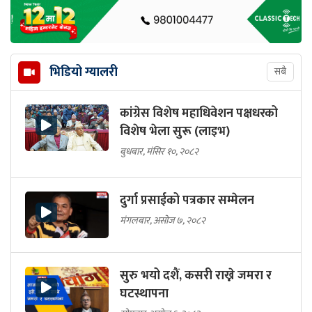
भिडियो ग्यालरी
सबै
कांग्रेस विशेष महाधिवेशन पक्षधरको
विशेष भेला सुरू (लाइभ)
बुधबार, मंसिर १०, २०८२
दुर्गा प्रसाईको पत्रकार सम्मेलन
मंगलबार, असोज ७, २०८२
सुरु भयो दशैं, कसरी राख्ने जमरा र
घटस्थापना