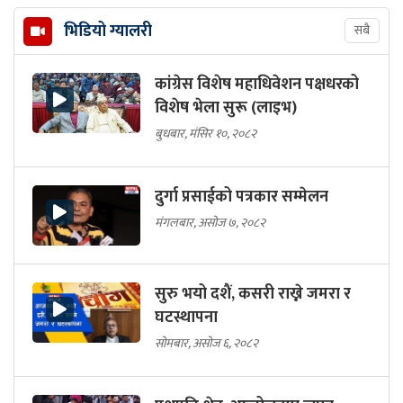
भिडियो ग्यालरी
सबै
कांग्रेस विशेष महाधिवेशन पक्षधरको
विशेष भेला सुरू (लाइभ)
बुधबार, मंसिर १०, २०८२
दुर्गा प्रसाईको पत्रकार सम्मेलन
मंगलबार, असोज ७, २०८२
सुरु भयो दशैं, कसरी राख्ने जमरा र
घटस्थापना
सोमबार, असोज ६, २०८२