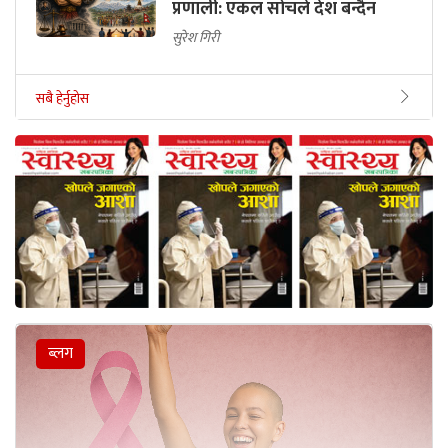
प्रणाली: एकल सोचले देश बन्दैन
सुरेश गिरी
सबै हेर्नुहोस
ब्लग