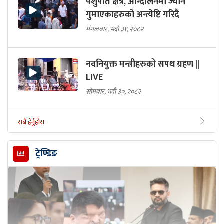
पशुपति क्षेत्र, आन्दोलनमा ज्यान
गुमाएकाहरुको अन्त्येष्टि गरिदै
मंगलबार, भदौ ३१, २०८२
नवनियुक्त मन्त्रीहरुको सपथ ग्रहण ||
LIVE
सोमबार, भदौ ३०, २०८२
सबै हेर्नुहोस
ट्रेण्डिङ