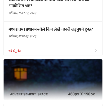
आक्रोशित भए?
शनिबार, साउन २३, २०८३
मध्यरातमा प्रधानमन्त्रीले किन लेखे–एक्लै लड्नुपर्ने हुन्छ?
शनिबार, साउन २३, २०८३
सबै हेर्नुहोस