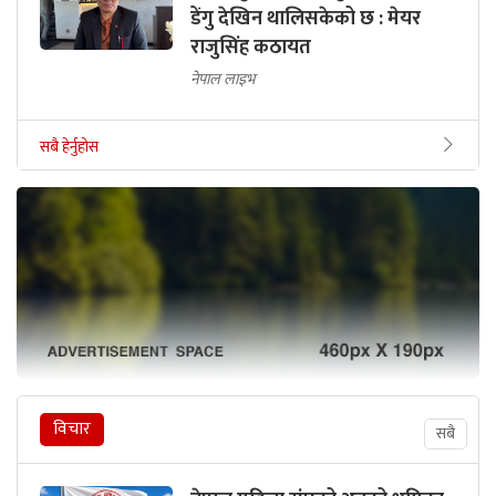
डेंगु देखिन थालिसकेको छ : मेयर
राजुसिंह कठायत
नेपाल लाइभ
सबै हेर्नुहोस
विचार
सबै