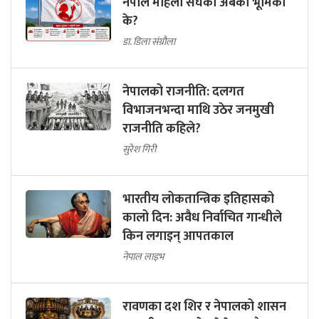
नेपाल महिला संघको अबको भूमिका
के?
डा. डिला संग्रौला
नेपालको राजनीति: दलगत
विभाजनभन्दा माथि उठेर जनमुखी
राजनीति कहिले?
सुरेश गिरी
भारतीय लोकतान्त्रिक इतिहासको
कालो दिन: अवैध निर्वाचित गान्धीले
किन लगाइन् आपतकाल
नेपाल लाइभ
रावणका दश शिर र नेपालको शासन