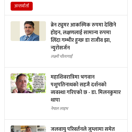
अन्तर्वार्ता
ब्रेन ट्युमर आकस्मिक रुपमा देखिने
होइन, लक्षणलाई सामान्य रुपमा
लिँदा गम्भीर हुन्छः डा राजीव झा,
न्युरोसर्जन
लक्ष्मी चौलागाईं
महाशिवरात्रिमा भगवान
पशुपतिनाथको सहजै दर्शनको
व्यवस्था गरिएको छ - डा. मिलनकुमार
थापा
नेपाल लाइभ
जलवायु परिवर्तनले जुम्लामा समेत